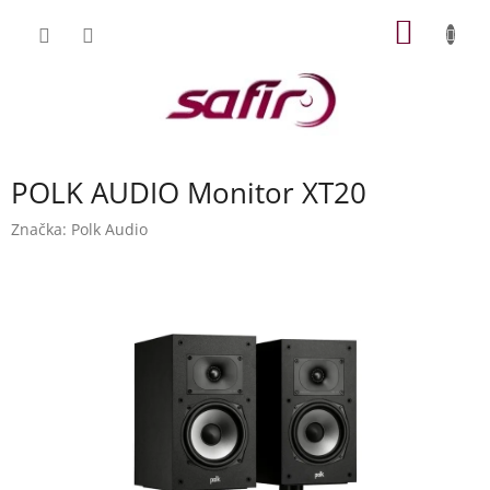
Přejít
NÁKUP
na
obsah
KOŠÍK
POLK AUDIO Monitor XT20
Značka:
Polk Audio