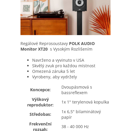
Regálové Reprosoustavy
POLK AUDIO
Monitor XT20
s Vysokým Rozlišením
Navrženo a vyvinuto v USA
Skvělý zvuk pro každou místnost
Omezená záruka 5 let
Vyrobeny, aby vydržely
Dvoupásmová s
Koncepce:
bassreflexem
Výškový
1x 1" terylenová kopulka
reproduktor:
1x 6,5" bilaminátový
Středobas:
papír
Frekvenční
38 - 40 000 Hz
rozsah: