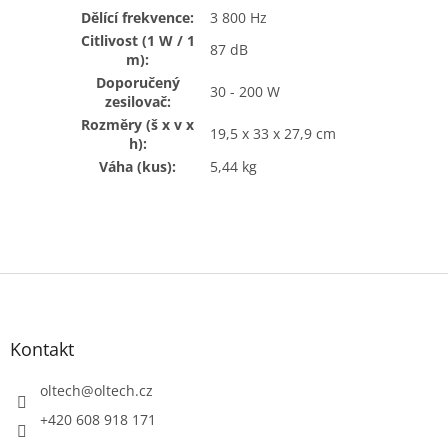
Dělící frekvence:
3 800 Hz
Citlivost (1 W / 1
87 dB
m):
Doporučený
30 - 200 W
zesilovač:
Rozměry (š x v x
19,5 x 33 x 27,9 cm
h):
Váha (kus):
5,44 kg
Z
á
p
a
Kontakt
t
í
oltech
@
oltech.cz
+420 608 918 171