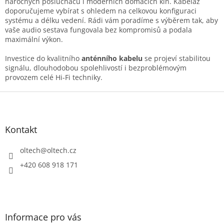
k
náročných posluchačů i moderních domácích kin. Kabeláž
y
doporučujeme vybírat s ohledem na celkovou konfiguraci
v
systému a délku vedení. Rádi vám poradíme s výběrem tak, aby
ý
vaše audio sestava fungovala bez kompromisů a podala
p
maximální výkon.
i
s
Investice do kvalitního
anténního kabelu
se projeví stabilitou
u
signálu, dlouhodobou spolehlivostí i bezproblémovým
provozem celé Hi-Fi techniky.
Z
á
p
a
Kontakt
t
í
oltech
@
oltech.cz
+420 608 918 171
Informace pro vás