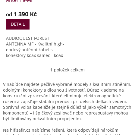
Antenna-MF
k
t
1 390 Kč
od
ů
DETAIL
AUDIOQUEST FOREST
ANTENNA MF - Kvalitní high-
endový anténní kabel s
konektory koax samec - koax
samice​.
1
položek celkem
O
v
l
V nabídce najdete pečlivě vybrané modely s kvalitním stíněním,
á
odolnými konektory a dlouhou životností. Důraz klademe na
d
konstrukční zpracování, které eliminuje elektromagnetické
a
rušení a zajišťuje stabilní přenos i při delších délkách vedení.
c
Správná volba kabeláže je stejně důležitá jako výběr samotných
í
komponentů – i špičkový zesilovač nebo reprosoustavy mohou
p
být limitovány nekvalitním propojením.
r
v
Na hifisafir.cz nabízíme řešení, která odpovídají nárokům