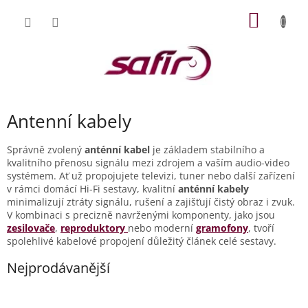
Přejít
NÁKUP
na
obsah
KOŠÍK
Antenní kabely
Správně zvolený
anténní kabel
je základem stabilního a
kvalitního přenosu signálu mezi zdrojem a vaším audio-video
systémem. Ať už propojujete televizi, tuner nebo další zařízení
v rámci domácí Hi-Fi sestavy, kvalitní
anténní kabely
minimalizují ztráty signálu, rušení a zajišťují čistý obraz i zvuk.
V kombinaci s precizně navrženými komponenty, jako jsou
zesilovače
,
reproduktory
nebo moderní
gramofony
, tvoří
spolehlivé kabelové propojení důležitý článek celé sestavy.
Nejprodávanější