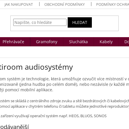
JAK NAKUPOVAT
OBCHODNÍ PODMÍNKY
PODMÍNKY OCHRA
HLEDAT
Přehrávače
Gramofony
Sluchátka
Kabely
Do
tiroom audiosystémy
om systém je technologie, která umožňuje ozvučit více místností v 
nizovaně (jedna hudba po celém domě), nebo nezávisle (v každé mí
ěji pomocí mobilní aplikace.
ystém se skládá z centrálního zdroje zvuku a sítě bezdrátových či kabelový
omocí aplikace v chytrém telefonu či tabletu můžete jednotlivé reprodukto
e
zařízení využívají operační systém
např. HEOS, BLUOS, SONOS
odávanější