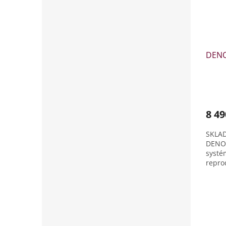
DENO
8 49
SKLA
DENON
systé
reprod
pomoc
ozvuč