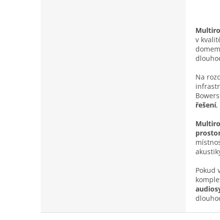
Multir
v kvali
domem 
dlouhod
Na rozd
infrast
Bowers 
řešení
,
Multir
prosto
místnos
akustik
Pokud v
komplex
audios
dlouhod
Z