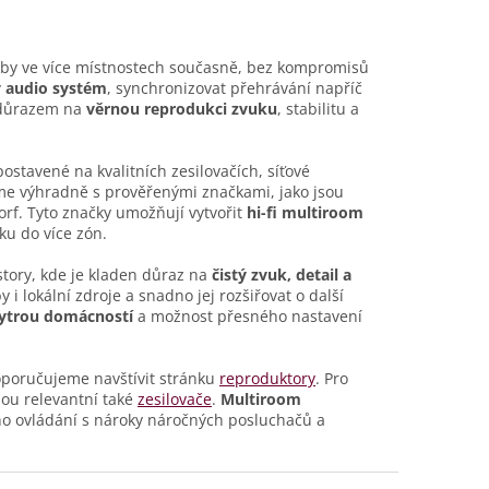
bních
domácnosti díky bezproblémovému
ovládání více místností.
dby ve více místnostech současně, bez kompromisů
 audio systém
, synchronizovat přehrávání napříč
 důrazem na
věrnou reprodukci zvuku
, stabilitu a
ostavené na kvalitních zesilovačích, síťové
eme výhradně s prověřenými značkami, jako jsou
orf. Tyto značky umožňují vytvořit
hi-fi multiroom
ku do více zón.
story, kde je kladen důraz na
čistý zvuk, detail a
 i lokální zdroje a snadno jej rozšiřovat o další
ytrou domácností
a možnost přesného nastavení
doporučujeme navštívit stránku
reproduktory
. Pro
sou relevantní také
zesilovače
.
Multiroom
ího ovládání s nároky náročných posluchačů a