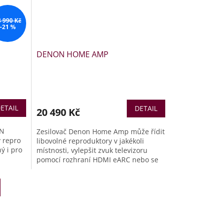
3 990 Kč
–21 %
DENON HOME AMP
ETAIL
DETAIL
20 490 Kč
ON
Zesilovač Denon Home Amp může řídit
 repro
libovolné reproduktory v jakékoli
ý i pro
místnosti, vylepšit zvuk televizoru
pomocí rozhraní HDMI eARC nebo se
sti
připojit k subwooferu a přidat basy
očty,
pomocí nízkofrekvenčních a
ého
vysokofrekvenčních filtrů. Díky
ými
vestavěnému systému HEOS® můžete
z měničů
všechna zařízení spravovat z aplikace
řídy D.
HEOS. Udržujte hudbu v celé