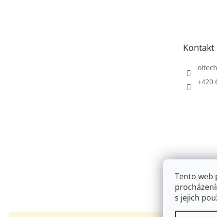
á
p
a
t
Kontakt
í
oltec
+420 
Tento web 
procházení
s jejich po