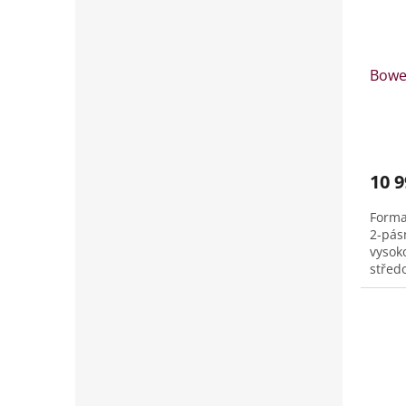
Bowe
10 9
Forma
2-pás
vysok
střed
jsou 
o výk
pro s