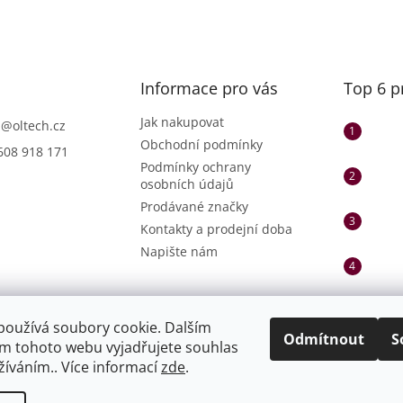
Informace pro vás
Top 6 p
Jak nakupovat
h
@
oltech.cz
Obchodní podmínky
608 918 171
Podmínky ochrany
osobních údajů
Prodávané značky
Kontakty a prodejní doba
Napište nám
používá soubory cookie. Dalším
Odmítnout
S
m tohoto webu vyjadřujete souhlas
užíváním.. Více informací
zde
.