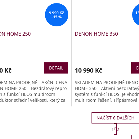
9 990 Kč
1
–15 %
N HOME 250
DENON HOME 350
DETAIL
D
0 Kč
10 990 Kč
DEM NA PRODEJNĚ - AKČNÍ CENA
SKLADEM NA PRODEJNĚ DEN
 HOME 250 – Bezdrátový repro
HOME 350 – Aktivní bezdrátový
m s funkcí HEOS multiroom
systém s funkcí HEOS. Je vhodn
uktor střední velikosti, který za
multiroom řešení. Třípásmová
i Wi-Fi sítě může bezdrátově
konstrukce je řešena celkem še
it vaši domácnost.
měniči- dvěma pro vysoké kmit
NAČÍST 6 DALŠÍCH
dvěma pro reprodukci středov
pásma a dvěma 165mm basov
S
1
2
reproduktory, přičemž každý 
t
O
používá svůj vlastní zesilovač t
r
v