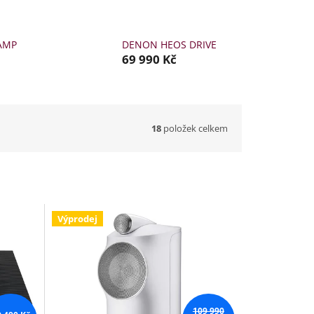
AMP
DENON HEOS DRIVE
69 990 Kč
18
položek celkem
Výprodej
109 990