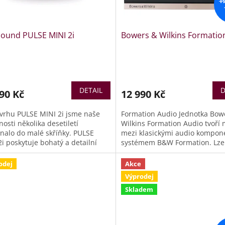
1
sound PULSE MINI 2i
Bowers & Wilkins Formatio
DETAIL
D
90 Kč
12 990 Kč
ávrhu PULSE MINI 2i jsme naše
Formation Audio Jednotka Bow
osti několika desetiletí
Wilkins Formation Audio tvoří
nalo do malé skříňky. PULSE
mezi klasickými audio kompon
i poskytuje bohatý a detailní
systémem B&W Formation. Lze
 Vejde se i do malých obývacích
zapojit digitální i analogový zdr
or a dokáže přinést výjimečné
jehož zvuk je pak v kvalitě 96k
odej
Akce
ní zážitky.
distribuován do dalších B&W
Výprodej
Formation zařízení (např. do
Skladem
reprosoustav Formation Duo).