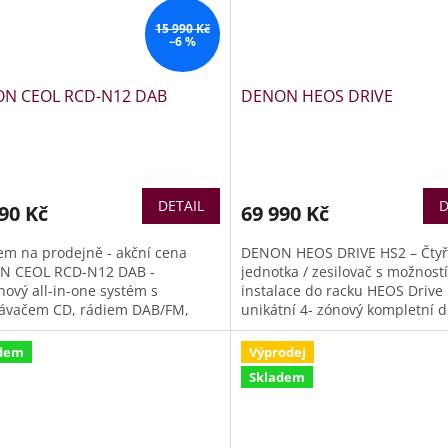
15 990 Kč
–6 %
N CEOL RCD-N12 DAB
DENON HEOS DRIVE
DETAIL
D
90 Kč
69 990 Kč
em na prodejně - akční cena
DENON HEOS DRIVE HS2 – Čtyř
N CEOL RCD-N12 DAB -
jednotka / zesilovač s možností
nový all-in-one systém s
instalace do racku HEOS Drive 
ávačem CD, rádiem DAB/FM,
unikátní 4- zónový kompletní 
ARC a vestavěným
audio distribuční systém pro 8
mováním HEOS®. Vynikající zvuk
se zesilovači třídy D, a to vše n
dem
Výprodej
gantním, kompaktním balení.
jednom šasi 2RU, které poskyt
Skladem
m all-in-one s přehrávačem CD,
dekódování Dolby Digital, i Dol
m DAB/FM, HDMI ARC a
Digital +, se stereofonním dow
avěným streamováním HEOS®.
mixováním.