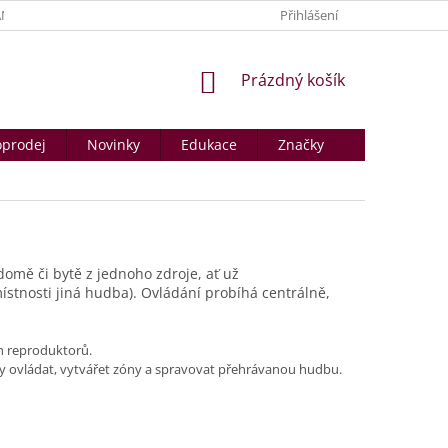
NY OSOBNÍCH ÚDAJŮ
PRODÁVANÉ ZNAČKY
Přihlášení
KONTAKTY A PROD
NÁKUPNÍ
Prázdný košík
KOŠÍK
prodej
Novinky
Edukace
Značky
domě či bytě z jednoho zdroje, ať už
stnosti jiná hudba). Ovládání probíhá centrálně,
ch reproduktorů.
ry ovládat, vytvářet zóny a spravovat přehrávanou hudbu.