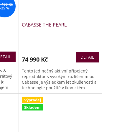
5 490 Kč
–25 %
CABASSE THE PEARL
ETAIL
DETAIL
74 990 Kč
s &
Tento jedinečný aktivní připojený
rátový
reproduktor s vysokým rozlišením od
 je
Cabasse je výsledkem let zkušeností a
ojem
technologie použité v ikonickém
ytvořit
reproduktoru Sphere ve službách
am, kde
čistých akustických emocí. Se svým
Výprodej
rafinovaným a výkonným designem a
Skladem
ové
výjimečnou akustikou díky
 do
nesrovnatelnému tříkoaxiálnímu
reproduktoru splňuje očekávání těch
nejnáročnějších audiofilů. Přejeme