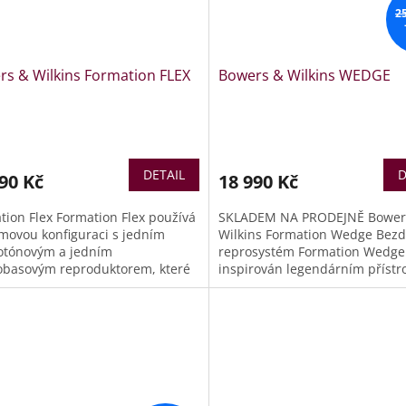
2
rs & Wilkins Formation FLEX
Bowers & Wilkins WEDGE
DETAIL
D
90 Kč
18 990 Kč
tion Flex Formation Flex používá
SKLADEM NA PRODEJNĚ Bower
movou konfiguraci s jedním
Wilkins Formation Wedge Bezd
otónovým a jedním
reprosystém Formation Wedge
obasovým reproduktorem, které
inspirován legendárním přístr
napájeny digitálním zesilovačem
B&W Zeppelin. Jeho účelem je v
onu 2x 50W (50W pro výšky a 50W
příjemnou zvukovou kulisu i t
tředobas).
je problém umístit klasické
reprosoustavy. Jeho 120 stupň
zakřivení napomáhá šířit zvuk
prostoru ve velkém úhlu.