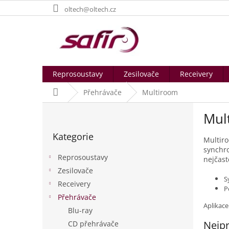
Přejít
oltech@oltech.cz
na
obsah
Reprosoustavy
Zesilovače
Receivery
Domů
Přehrávače
Multiroom
P
Mul
o
Přeskočit
s
Kategorie
kategorie
t
Multiro
synchro
r
Reprosoustavy
nejčast
a
Zesilovače
n
S
Receivery
n
P
í
Přehrávače
Aplikac
p
Blu-ray
a
Nejpr
CD přehrávače