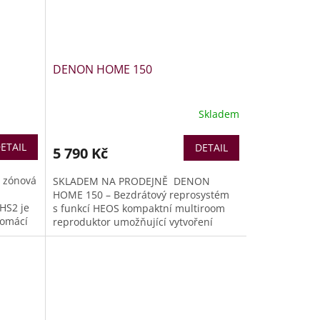
vám...
DENON HOME 150
Skladem
ETAIL
DETAIL
5 790 Kč
 zónová
SKLADEM NA PRODEJNĚ DENON
HOME 150 – Bezdrátový reprosystém
HS2 je
s funkcí HEOS kompaktní multiroom
domácí
reproduktor umožňující vytvoření
 kanálů
bezdrátového zvukového systému v
a
celé domácnosti. K dispozici je Wi-Fi,
uje
AirPlay2 i Bluetooth připojení - s jejich
by
pomocí můžete přehrávat hudbu z
n
nejoblíbenějších hudebních služeb.