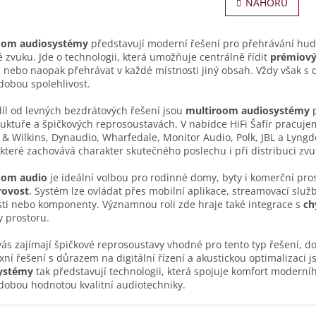
NAHORU
á
Streamování oblíbených hude
l
n
služeb jako...
á
k
d
o
oom audiosystémy
představují moderní řešení pro přehrávání hu
a
v
tě zvuku. Jde o technologii, která umožňuje centrálně řídit
prémiový
c
á
nebo naopak přehrávat v každé místnosti jiný obsah. Vždy však s
í
n
obou spolehlivost.
p
í
r
íl od levných bezdrátových řešení jsou
multiroom audiosystémy
p
v
ruktuře a špičkových reprosoustavách. V nabídce HiFi Šafír pracuj
k
& Wilkins, Dynaudio, Wharfedale, Monitor Audio, Polk, JBL a Lyngd
y
 které zachovává charakter skutečného poslechu i při distribuci zvu
v
ý
oom audio
je ideální volbou pro rodinné domy, byty i komerční pro
p
rovost
. Systém lze ovládat přes mobilní aplikace, streamovací služby
i
ti nebo komponenty. Významnou roli zde hraje také integrace s
ch
s
y prostoru.
u
ás zajímají špičkové reprosoustavy vhodné pro tento typ řešení, 
ní řešení s důrazem na digitální řízení a akustickou optimalizaci j
ystémy
tak představují technologii, která spojuje komfort modern
obou hodnotou kvalitní audiotechniky.