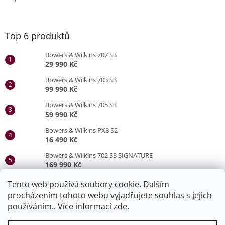
Top 6 produktů
Bowers & Wilkins 707 S3
29 990 Kč
Bowers & Wilkins 703 S3
99 990 Kč
Bowers & Wilkins 705 S3
59 990 Kč
Bowers & Wilkins PX8 S2
16 490 Kč
Bowers & Wilkins 702 S3 SIGNATURE
169 990 Kč
Bowers & Wilkins 705 S3 SIGNATURE
Tento web používá soubory cookie. Dalším
79 990 Kč
procházením tohoto webu vyjadřujete souhlas s jejich
používáním.. Více informací
zde
.
Vytvořil Shoptet