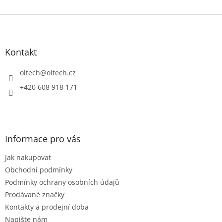
Z
á
p
a
Kontakt
t
í
oltech
@
oltech.cz
+420 608 918 171
Informace pro vás
Jak nakupovat
Obchodní podmínky
Podmínky ochrany osobních údajů
Prodávané značky
Kontakty a prodejní doba
Napište nám