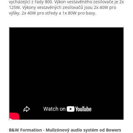
vycházející z řady 800. Výkon vestavěného zesilovače je 2x
125W. Výkony vestavěných zesilovačů jsou 2x 40W pro
výšky, 2x 40W pro středy a 1x 80W pro basy.
B&W Formation - Mulizónový audio systém od Bowers