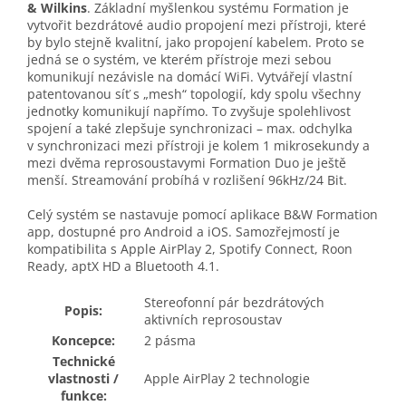
& Wilkins
. Základní myšlenkou systému Formation je
vytvořit bezdrátové audio propojení mezi přístroji, které
by bylo stejně kvalitní, jako propojení kabelem. Proto se
jedná se o systém, ve kterém přístroje mezi sebou
komunikují nezávisle na domácí WiFi. Vytvářejí vlastní
patentovanou síť s „mesh“ topologií, kdy spolu všechny
jednotky komunikují napřímo. To zvyšuje spolehlivost
spojení a také zlepšuje synchronizaci – max. odchylka
v synchronizaci mezi přístroji je kolem 1 mikrosekundy a
mezi dvěma reprosoustavymi Formation Duo je ještě
menší. Streamování probíhá v rozlišení 96kHz/24 Bit.
Celý systém se nastavuje pomocí aplikace B&W Formation
app, dostupné pro Android a iOS. Samozřejmostí je
kompatibilita s Apple AirPlay 2, Spotify Connect, Roon
Ready, aptX HD a Bluetooth 4.1.
Stereofonní pár bezdrátových
Popis:
aktivních reprosoustav
Koncepce:
2 pásma
Technické
vlastnosti /
Apple AirPlay 2 technologie
funkce: