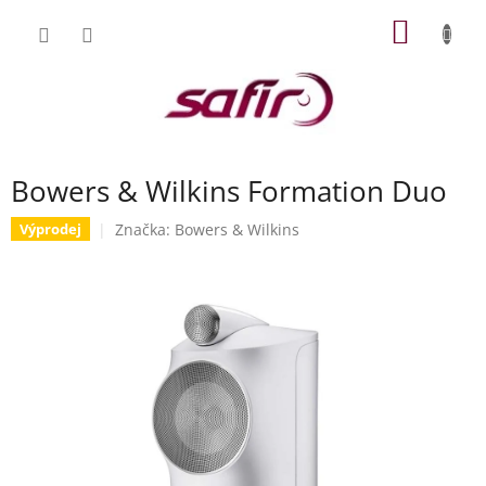
Přejít
NÁKUP
na
obsah
KOŠÍK
Bowers & Wilkins Formation Duo
Značka:
Bowers & Wilkins
Výprodej