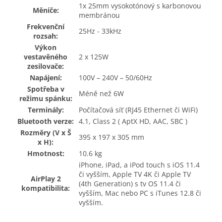
1x 25mm vysokotónový s karbonovou
Měniče:
membránou
Frekvenční
25Hz - 33kHz
rozsah:
Výkon
vestavěného
2 x 125W
zesilovače:
Napájení:
100V – 240V – 50/60Hz
Spotřeba v
Méně než 6W
režimu spánku:
Terminály:
Počítačová síť (RJ45 Ethernet či WiFi)
Bluetooth verze:
4.1, Class 2 ( AptX HD, AAC, SBC )
Rozměry (V x Š
395 x 197 x 305 mm
x H):
Hmotnost:
10.6 kg
iPhone, iPad, a iPod touch s iOS 11.4
či vyšším, Apple TV 4K či Apple TV
AirPlay 2
(4th Generation) s tv OS 11.4 či
kompatibilita:
vyšším, Mac nebo PC s iTunes 12.8 či
vyšším.