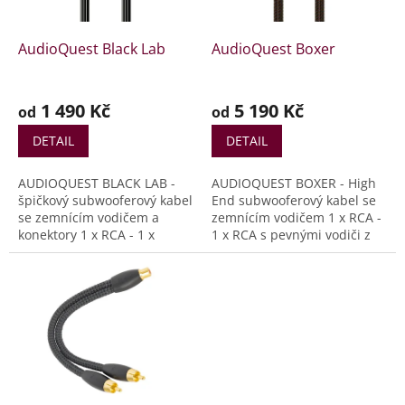
r
ů
o
d
AudioQuest Black Lab
AudioQuest Boxer
u
k
t
1 490 Kč
5 190 Kč
od
od
ů
DETAIL
DETAIL
AUDIOQUEST BLACK LAB -
AUDIOQUEST BOXER - High
špičkový subwooferový kabel
End subwooferový kabel se
se zemnícím vodičem a
zemnícím vodičem 1 x RCA -
konektory 1 x RCA - 1 x
1 x RCA s pevnými vodiči z
RCA navržený pro
1,25% stříbra, které
minimalizaci zkreslení
pomáhají eliminovat
signálu a čistý přenos basů.
zkreslení způsobené
Využívá pevné vodiče z
interakcí vláken a snižují
dlouhých měděných vláken
chvění (jitter) signálu. To je
(LGC), pěnovou
obzvláště výhodné pro
polyethylenovou izolaci,
vysokofrekvenční aplikace a
symetrickou koaxiální
přenos basů, kde se signál
geometrii a stínění NDS,
šíří převážně po povrchu