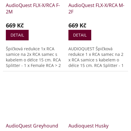
které zabraňuje
vodiče.
AudioQuest FLX-X/RCA F-
AudioQuest FLX-X/RCA M-
rušení. Konektory jsou za
2M
2F
studena svařované a
pozlacené, což...
669 Kč
669 Kč
DETAIL
DETAIL
Špičková redukce 1x RCA
AUDIOQUEST Špičková
samice na 2x RCA samec s
redukce 1 x RCA samec na 2
kabelem o délce 15 cm. RCA
x RCA samice s kabelem o
Splitter - 1 x Female RCA > 2
délce 15 cm. RCA Splitter - 1
x Male RCA
x Male RCA > 2 x Female RCA
AudioQuest Greyhound
Audioquest Husky