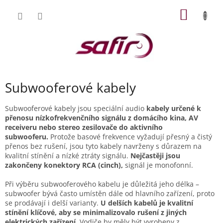
Přejít
NÁKUP
na
obsah
KOŠÍK
Subwooferové kabely
Subwooferové kabely jsou speciální audio
kabely určené k
přenosu nízkofrekvenčního signálu z domácího kina, AV
receiveru nebo stereo zesilovače do aktivního
subwooferu.
Protože basové frekvence vyžadují přesný a čistý
přenos bez rušení, jsou tyto kabely navrženy s důrazem na
kvalitní stínění a nízké ztráty signálu.
Nejčastěji jsou
zakončeny konektory RCA (cinch),
signál je monofonní.
Při výběru subwooferového kabelu je důležitá jeho délka –
subwoofer bývá často umístěn dále od hlavního zařízení, proto
se prodávají i delší varianty.
U delších kabelů je kvalitní
stínění klíčové, aby se minimalizovalo rušení z jiných
elektrických zařízení.
Vodiče by měly být vyrobeny z