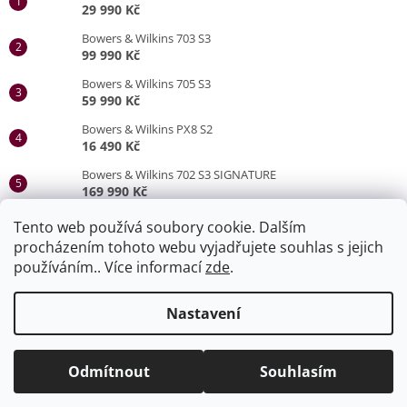
29 990 Kč
Bowers & Wilkins 703 S3
99 990 Kč
Bowers & Wilkins 705 S3
59 990 Kč
Bowers & Wilkins PX8 S2
16 490 Kč
Bowers & Wilkins 702 S3 SIGNATURE
169 990 Kč
Bowers & Wilkins 705 S3 SIGNATURE
Tento web používá soubory cookie. Dalším
79 990 Kč
procházením tohoto webu vyjadřujete souhlas s jejich
používáním.. Více informací
zde
.
Vytvořil Shoptet
Nastavení
Naše stránky slouží jako produktový katalog. Veškeré zboží lze
Copyright 2026
HiFi Safír Olomouc
. Všechna práva
vyzkoušet a zakoupit v naší prodejně v Olomouci. Po-Pá 9-13 a
Odmítnout
Souhlasím
vyhrazena.
Upravit nastavení cookies
15-17 hod