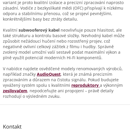
v
variant je proto kvalitní izolace a precizní zpracování naprosto
ý
zásadní. Vodiče z bezkyslíkaté mědi (OFC) přispívají k nízkému
p
odporu a stabilnímu přenosu, což se projeví pevnějšími,
i
konkrétnějšími basy bez ztráty detailu.
s
u
Kvalitní
subwooferový kabel
neovlivňuje pouze hlasitost, ale
také strukturu a kontrolu basové složky. Nevhodný kabel může
způsobit nežádoucí hučení nebo rozostřený projev, což
negativně ovlivní celkový zážitek z filmu i hudby. Správně
zvolený model umožní vaší sestavě podat maximální výkon a
plně využít potenciál moderních Hi-Fi komponentů.
V nabídce najdete osvědčené modely renomovaných výrobců,
například značky
AudioQuest
, která je známá precizním
zpracováním a důrazem na čistotu signálu. Pokud budujete
vyvážený systém spolu s kvalitními
reproduktory
a výkonným
zesilovačem
, nepodceňujte ani propojení – právě detaily
rozhodují o výsledném zvuku.
Z
á
p
a
Kontakt