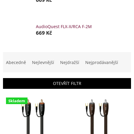
AudioQuest FLX-X/RCA F-2M
669 Kč
Ř
a
Abecedně
Nejlevnější
Nejdražší
Nejprodávanější
z
e
n
OTEVŘÍT FILTR
í
p
V
r
Skladem
ý
o
p
d
i
u
s
k
p
t