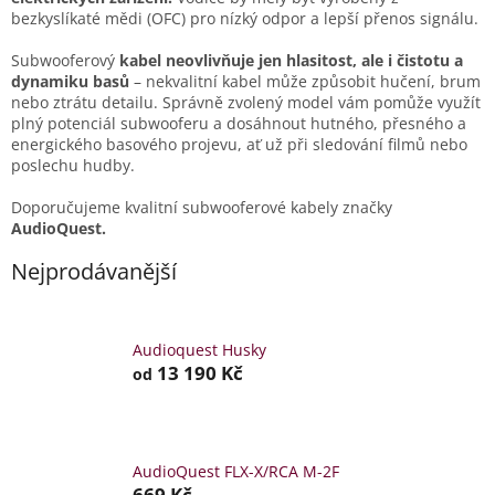
bezkyslíkaté mědi (OFC) pro nízký odpor a lepší přenos signálu.
Subwooferový
kabel neovlivňuje jen hlasitost, ale i čistotu a
dynamiku basů
– nekvalitní kabel může způsobit hučení, brum
nebo ztrátu detailu. Správně zvolený model vám pomůže využít
plný potenciál subwooferu a dosáhnout hutného, přesného a
energického basového projevu, ať už při sledování filmů nebo
poslechu hudby.
Doporučujeme kvalitní subwooferové kabely značky
AudioQuest.
Nejprodávanější
Audioquest Husky
13 190 Kč
od
AudioQuest FLX-X/RCA M-2F
669 Kč