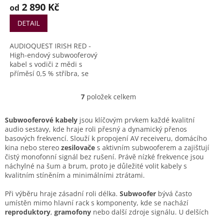
2 890 Kč
od
DETAIL
AUDIOQUEST IRISH RED -
High-endový subwooferový
kabel s vodiči z mědi s
příměsí 0,5 % stříbra, se
zemnícím vodičem a
konektory 1 x RCA - 1 x
7
položek celkem
O
RCA. AudioQuest Irish Red
v
je vysoce kvalitní propojovací
l
kabel, který je navržen tak,
Subwooferové kabely
jsou klíčovým prvkem každé kvalitní
á
aby minimalizoval zkreslení
audio sestavy, kde hraje roli přesný a dynamický přenos
d
a šum a zajistil čistší a
basových frekvencí. Slouží k propojení AV receiveru, domácího
a
pevnější basy.
kina nebo stereo
zesilovače
s aktivním subwooferem a zajišťují
c
čistý monofonní signál bez rušení. Právě nízké frekvence jsou
í
náchylné na šum a brum, proto je důležité volit kabely s
p
kvalitním stíněním a minimálními ztrátami.
r
v
Při výběru hraje zásadní roli délka.
Subwoofer
bývá často
k
umístěn mimo hlavní rack s komponenty, kde se nachází
y
reproduktory
,
gramofony
nebo další zdroje signálu. U delších