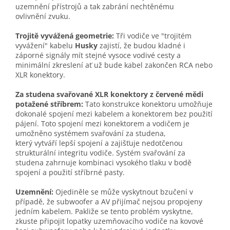
uzemnění přístrojů a tak zabrání nechtěnému
ovlivnění zvuku.
Trojitě vyvážená geometrie:
Tři vodiče ve "trojitém
vyvážení" kabelu
Husky
zajistí, že budou kladné i
záporné signály mít stejné vysoce vodivé cesty a
minimální zkreslení ať už bude kabel zakončen RCA nebo
XLR konektory.
Za studena svařované XLR konektory z červené mědi
potažené stříbrem
:
Tato konstrukce konektoru umožňuje
dokonalé spojení mezi kabelem a konektorem bez použití
pájení. Toto spojení mezi konektorem a vodičem je
umožněno systémem svařování za studena,
který vytváří lepší spojení a zajišťuje nedotčenou
strukturální integritu vodiče. Systém svařování za
studena zahrnuje kombinaci vysokého tlaku v bodě
spojení a použití stříbrné pasty.
Uzemnění:
Ojediněle se může vyskytnout bzučení v
případě, že subwoofer a AV přijímač nejsou propojeny
jedním kabelem. Pakliže se tento problém vyskytne,
zkuste připojit lopatky uzemňovacího vodiče na kovové