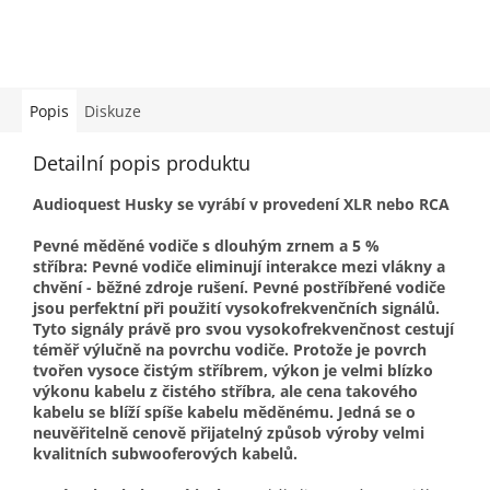
Popis
Diskuze
Detailní popis produktu
Audioquest Husky se vyrábí v provedení XLR nebo RCA
Pevné měděné vodiče s dlouhým zrnem a 5 %
stříbra: Pevné vodiče eliminují interakce mezi vlákny a
chvění - běžné zdroje rušení. Pevné postříbřené vodiče
jsou perfektní při použití vysokofrekvenčních signálů.
Tyto signály právě pro svou vysokofrekvenčnost cestují
téměř výlučně na povrchu vodiče. Protože je povrch
tvořen vysoce čistým stříbrem, výkon je velmi blízko
výkonu kabelu z čistého stříbra, ale cena takového
kabelu se blíží spíše kabelu měděnému. Jedná se o
neuvěřitelně cenově přijatelný způsob výroby velmi
kvalitních subwooferových kabelů.