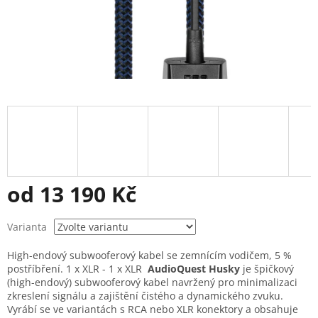
od
13 190 Kč
Měrná
Varianta
cena:
High-endový subwooferový kabel se zemnícím vodičem, 5 %
postříbření. 1 x XLR - 1 x XLR
AudioQuest Husky
je špičkový
(high-endový) subwooferový kabel navržený pro minimalizaci
zkreslení signálu a zajištění čistého a dynamického zvuku.
Vyrábí se ve variantách s RCA nebo XLR konektory a obsahuje