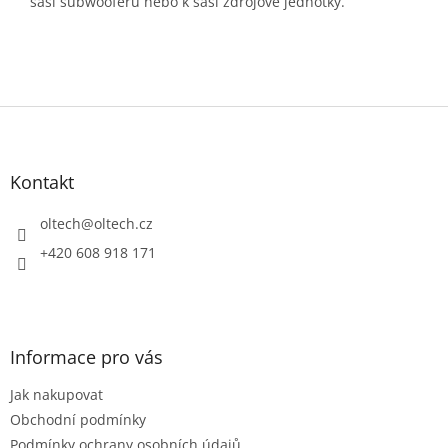
šasi subwooferu nebo k šasi zdrojové jednotky.
Z
á
p
a
Kontakt
t
í
oltech
@
oltech.cz
+420 608 918 171
Informace pro vás
Jak nakupovat
Obchodní podmínky
Podmínky ochrany osobních údajů