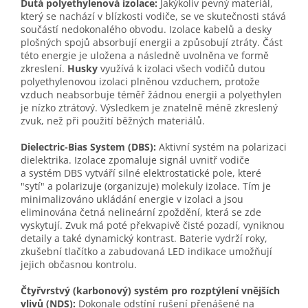
Dutá polyethylenová izolace:
Jakýkoliv pevný materiál,
který se nachází v blízkosti vodiče, se ve skutečnosti stává
součástí nedokonalého obvodu. Izolace kabelů a desky
plošných spojů absorbují energii a způsobují ztráty. Část
této energie je uložena a následně uvolněna ve formě
zkreslení.
Husky
využívá k izolaci všech vodičů dutou
polyethylenovou izolaci plněnou vzduchem, protože
vzduch neabsorbuje téměř žádnou energii a polyethylen
je nízko ztrátový. Výsledkem je znatelně méně zkreslený
zvuk, než při použití běžných materiálů.
Dielectric-Bias System (DBS):
Aktivní systém na polarizaci
dielektrika. Izolace zpomaluje signál uvnitř vodiče
a systém DBS vytváří silné elektrostatické pole, které
"sytí" a polarizuje (organizuje) molekuly izolace. Tím je
minimalizováno ukládání energie v izolaci a jsou
eliminována četná nelineární zpoždění, která se zde
vyskytují. Zvuk má poté překvapivě čisté pozadí, vyniknou
detaily a také dynamický kontrast. Baterie vydrží roky,
zkušební tlačítko a zabudovaná LED indikace umožňují
jejich občasnou kontrolu.
Čtyřvrstvý (karbonový) systém pro rozptýlení vnějších
vlivů (NDS):
Dokonale odstíní rušení přenášené na