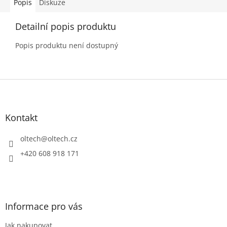
systému v celé domácnosti.
Popis
Diskuze
K dispozici je Wi-Fi, AirPlay2
i Bluetooth připojení - s
Detailní popis produktu
jejich pomocí můžete
přehrávat hudbu z
Popis produktu není dostupný
nejoblíbenějších hudebních
služeb.
Z
á
p
a
Kontakt
t
í
oltech
@
oltech.cz
+420 608 918 171
Informace pro vás
Jak nakupovat