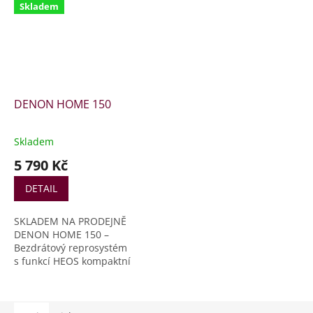
Skladem
DENON HOME 150
Skladem
5 790 Kč
DETAIL
SKLADEM NA PRODEJNĚ
DENON HOME 150 –
Bezdrátový reprosystém
s funkcí HEOS kompaktní
multiroom reproduktor
umožňující vytvoření
bezdrátového zvukového