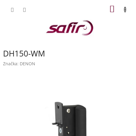
Přejít
NÁKUP
na
obsah
KOŠÍK
DH150-WM
Značka:
DENON