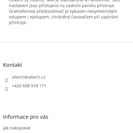
nastavení jsou přístupná na zadním panelu přístroje.
Gramofonový předzesilovač je vybaven nesymetrickým
vstupem i výstupem, chráněný časovačem při zapínání
přístroje.
Z
á
p
a
Kontakt
t
í
oltech
@
oltech.cz
+420 608 918 171
Informace pro vás
Jak nakupovat