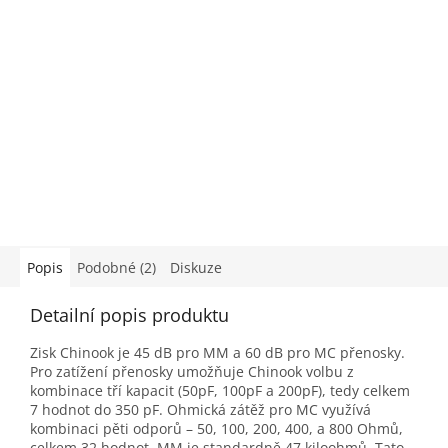
Popis
Podobné (2)
Diskuze
Detailní popis produktu
Zisk Chinook je 45 dB pro MM a 60 dB pro MC přenosky.
Pro zatížení přenosky umožňuje Chinook volbu z
kombinace tří kapacit (50pF, 100pF a 200pF), tedy celkem
7 hodnot do 350 pF. Ohmická zátěž pro MC využívá
kombinaci pěti odporů – 50, 100, 200, 400, a 800 Ohmů,
celkem 32 hodnot. MM je standardně 47 kiloohmů. Tato