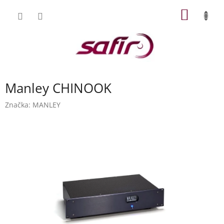
Přejít
NÁKUP
na
obsah
KOŠÍK
Manley CHINOOK
Značka:
MANLEY