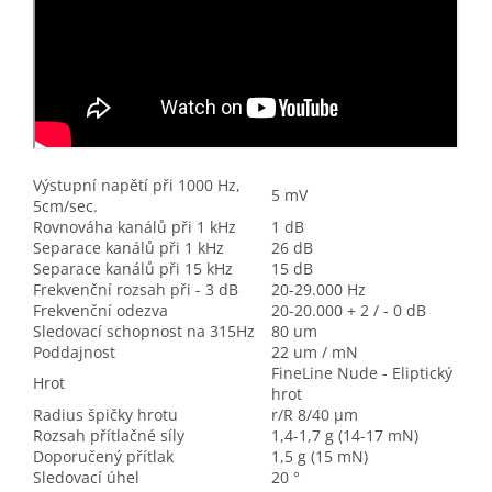
Výstupní napětí při 1000 Hz,
5 mV
5cm/sec.
Rovnováha kanálů při 1 kHz
1 dB
Separace kanálů při 1 kHz
26 dB
Separace kanálů při 15 kHz
15 dB
Frekvenční rozsah při - 3 dB
20-29.000 Hz
Frekvenční odezva
20-20.000 + 2 / - 0 dB
Sledovací schopnost na 315Hz
80 um
Poddajnost
22 um / mN
FineLine Nude - Eliptický
Hrot
hrot
Radius špičky hrotu
r/R 8/40 µm
Rozsah přítlačné síly
1,4-1,7 g (14-17 mN)
Doporučený přítlak
1,5 g (15 mN)
Sledovací úhel
20 °