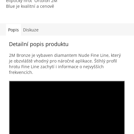
eliptický hrot Ortofon 2M
Blue je kvalitní a cenově
dostupná MM přenoska,
která nabízí oproti modelu
2M Red výrazně čistší,
otevřenější a detailnější
Popis
Diskuze
zvuk.
Detailní popis produktu
2M Bronze je vybaven diamantem Nude Fine Line, který
je obzvláště vhodný pro náročné aplikace. Štíhlý profil
hrotu Fine Line zachytí i informace o nejvyšších
frekvencích.