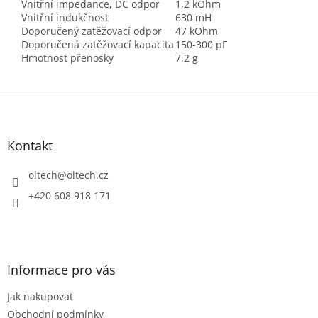
Vnitřní impedance, DC odpor
1,2 kOhm
Vnitřní indukčnost
630 mH
Doporučený zatěžovací odpor
47 kOhm
Doporučená zatěžovací kapacita
150-300 pF
Hmotnost přenosky
7,2 g
Z
á
p
a
Kontakt
t
í
oltech
@
oltech.cz
+420 608 918 171
Informace pro vás
Jak nakupovat
Obchodní podmínky