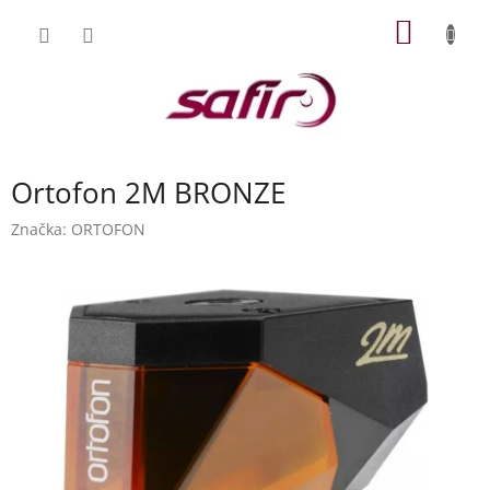
Přejít
NÁKUP
na
obsah
KOŠÍK
Ortofon 2M BRONZE
Značka:
ORTOFON