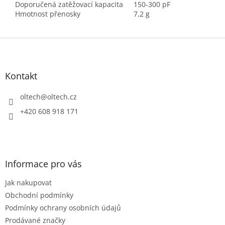
Doporučená zatěžovací kapacita
150-300 pF
Hmotnost přenosky
7,2 g
Z
á
p
a
Kontakt
t
í
oltech
@
oltech.cz
+420 608 918 171
Informace pro vás
Jak nakupovat
Obchodní podmínky
Podmínky ochrany osobních údajů
Prodávané značky