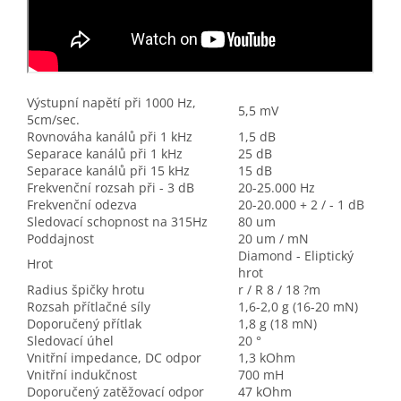
Výstupní napětí při 1000 Hz,
5,5 mV
5cm/sec.
Rovnováha kanálů při 1 kHz
1,5 dB
Separace kanálů při 1 kHz
25 dB
Separace kanálů při 15 kHz
15 dB
Frekvenční rozsah při - 3 dB
20-25.000 Hz
Frekvenční odezva
20-20.000 + 2 / - 1 dB
Sledovací schopnost na 315Hz
80 um
Poddajnost
20 um / mN
Diamond - Eliptický
Hrot
hrot
Radius špičky hrotu
r / R 8 / 18 ?m
Rozsah přítlačné síly
1,6-2,0 g (16-20 mN)
Doporučený přítlak
1,8 g (18 mN)
Sledovací úhel
20 °
Vnitřní impedance, DC odpor
1,3 kOhm
Vnitřní indukčnost
700 mH
Doporučený zatěžovací odpor
47 kOhm