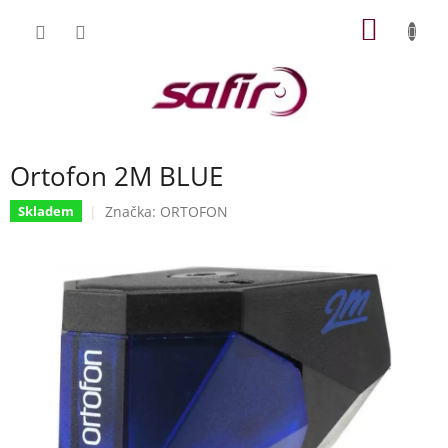
Přejít
NÁKUP
na
obsah
KOŠÍK
Ortofon 2M BLUE
Značka:
ORTOFON
Skladem