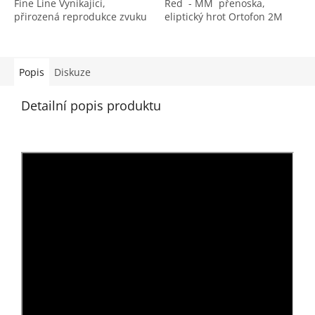
Fine Line Vynikající,
Red - MM přenoska,
přirozená reprodukce zvuku
eliptický hrot Ortofon 2M
díky diamantovému hrotu
Red je MM gramofonová
Nude Fine Line.
přenoska s diamantovým
eliptickým hrotem. 2M Red
je cenově zajímavá
Popis
Diskuze
všestranná přenoska, která
poskytuje otevřený,
Detailní popis produktu
dynamický zvuk s jemně
teplým nádechem.