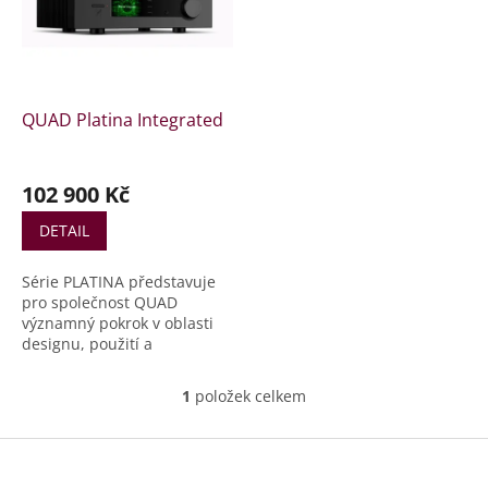
r
s
o
p
d
r
u
o
k
d
t
QUAD Platina Integrated
u
ů
k
t
102 900 Kč
ů
DETAIL
Série PLATINA představuje
pro společnost QUAD
významný pokrok v oblasti
designu, použití a
implementace.Tato nová
vlajková loď hladce spojuje
1
položek celkem
O
tradici společnosti QUAD s
v
moderním digitálním
l
Z
jádrem.
á
á
d