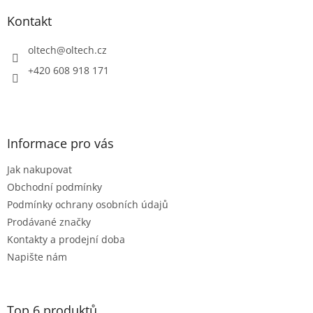
p
a
a
Kontakt
c
t
í
í
oltech
@
oltech.cz
p
r
+420 608 918 171
v
k
y
v
ý
Informace pro vás
p
i
Jak nakupovat
s
u
Obchodní podmínky
Podmínky ochrany osobních údajů
Prodávané značky
Kontakty a prodejní doba
Napište nám
Top 6 produktů