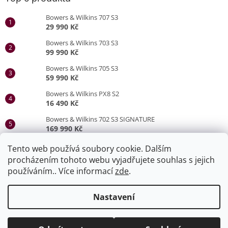
Bowers & Wilkins 707 S3
29 990 Kč
Bowers & Wilkins 703 S3
99 990 Kč
Bowers & Wilkins 705 S3
59 990 Kč
Bowers & Wilkins PX8 S2
16 490 Kč
Bowers & Wilkins 702 S3 SIGNATURE
169 990 Kč
Bowers & Wilkins 705 S3 SIGNATURE
Tento web používá soubory cookie. Dalším
79 990 Kč
procházením tohoto webu vyjadřujete souhlas s jejich
používáním.. Více informací
zde
.
Vytvořil Shoptet
Nastavení
Naše stránky slouží jako produktový katalog. Veškeré zboží lze
Copyright 2026
HiFi Safír Olomouc
. Všechna práva
vyzkoušet a zakoupit v naší prodejně v Olomouci. Po-Pá 9-13 a