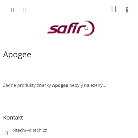
Přejít
NÁKUP
na
obsah
KOŠÍK
Apogee
Žádné produkty značky
Apogee
nebyly nalezeny...
Z
á
p
a
Kontakt
t
í
oltech
@
oltech.cz