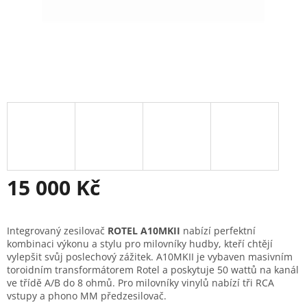
15 000 Kč
Měrná
cena:
Integrovaný zesilovač
ROTEL A10MKII
nabízí perfektní
kombinaci výkonu a stylu pro milovníky hudby, kteří chtějí
vylepšit svůj poslechový zážitek. A10MKII je vybaven masivním
toroidním transformátorem Rotel a poskytuje 50 wattů na kanál
ve třídě A/B do 8 ohmů. Pro milovníky vinylů nabízí tři RCA
vstupy a phono MM předzesilovač.