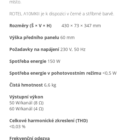
místo.
ROTEL A10MKII je k dispozici v černé a stříbrné barvě.
Rozměry (Š × V × H)
430 × 73 × 347 mm
Výška předního panelu
60 mm
Požadavky na napájení
230 V, 50 Hz
Spotřeba energie
150 W
Spotřeba energie v pohotovostním režimu
<0,5 W
Čistá hmotnost
6,6 kg
Výstupní výkon
50 W/kanál (8 Ω)
60 W/kanál (4 Ω)
Celkové harmonické zkreslení (THD)
<0,03 %
Frekvenční odezva