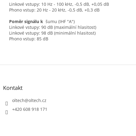
Linkové vstupy: 10 Hz - 100 kHz, -0,5 dB, +0,05 dB
Phono vstup: 20 Hz - 20 kHz, -0,5 dB, +0,3 dB
Poměr signálu k
šumu (IHF "A")
Linkové vstupy: 90 dB (maximální hlasitost)
Linkové vstupy: 98 dB (minimální hlasitost)
Phono vstup: 85 dB
Z
á
p
a
Kontakt
t
í
oltech
@
oltech.cz
+420 608 918 171