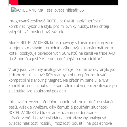
Integrovaný zesilovač ROTEL A10MKII nabízí perfektní
kombinaci výkonu a stylu pro milovníky hudby, kteří chtějí
vylepšit svůj poslechový zážitek.
Model ROTEL A10MKII, konstruovaný s lineárním napájecím
zdrojem s masivním toroidním výkonovým transformátorem
Rotel, poskytuje osvědčených 50 wattů na kanál ve třídě A/B
do 8 ohmů a ještě více do náročnějších reproduktorů.
Vítány jsou všechny analogové zdroje, pro milovníky vinylu jsou
k dispozici tři linkové RCA vstupy a phono předzesilovač
kompatibilní s Moving Magnet. Na předním panelu je 1/8”
konektor pro sluchátka se speciálním obvodem zesilovače pro
sluchátka pro soukromý poslech.
Intuitivní rozvržení předního panelu zahrnuje otočné ovládání
basů, výšek a vyvážení, díky čemuž je používání sluchátek
ROTEL A10MKII z blízka radostí, zatímco dodávané
infračervené dálkové ovládání a motorizovaný analogový
ovladač hlasitosti rozšiřují možnosti použití i na poslechové