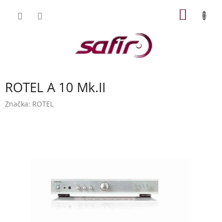
Přejít
NÁKUP
na
obsah
KOŠÍK
ROTEL A 10 Mk.II
Značka:
ROTEL