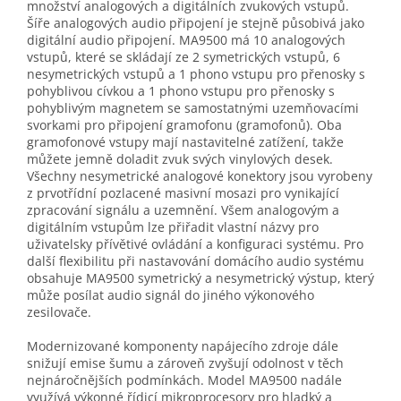
množství analogových a digitálních zvukových vstupů.
Šíře analogových audio připojení je stejně působivá jako
digitální audio připojení. MA9500 má 10 analogových
vstupů, které se skládají ze 2 symetrických vstupů, 6
nesymetrických vstupů a 1 phono vstupu pro přenosky s
pohyblivou cívkou a 1 phono vstupu pro přenosky s
pohyblivým magnetem se samostatnými uzemňovacími
svorkami pro připojení gramofonu (gramofonů). Oba
gramofonové vstupy mají nastavitelné zatížení, takže
můžete jemně doladit zvuk svých vinylových desek.
Všechny nesymetrické analogové konektory jsou vyrobeny
z prvotřídní pozlacené masivní mosazi pro vynikající
zpracování signálu a uzemnění. Všem analogovým a
digitálním vstupům lze přiřadit vlastní názvy pro
uživatelsky přívětivé ovládání a konfiguraci systému. Pro
další flexibilitu při nastavování domácího audio systému
obsahuje MA9500 symetrický a nesymetrický výstup, který
může posílat audio signál do jiného výkonového
zesilovače.
Modernizované komponenty napájecího zdroje dále
snižují emise šumu a zároveň zvyšují odolnost v těch
nejnáročnějších podmínkách. Model MA9500 nadále
využívá výkonné řídicí mikroprocesory pro hladký a