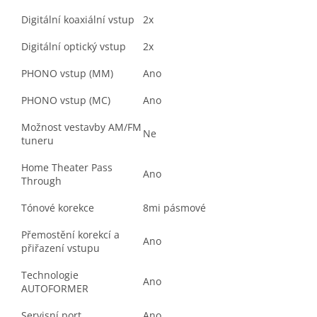
Digitální koaxiální vstup
2x
Digitální optický vstup
2x
PHONO vstup (MM)
Ano
PHONO vstup (MC)
Ano
Možnost vestavby AM/FM
Ne
tuneru
Home Theater Pass
Ano
Through
Tónové korekce
8mi pásmové
Přemostění korekcí a
Ano
přiřazení vstupu
Technologie
Ano
AUTOFORMER
Servisní port
Ano