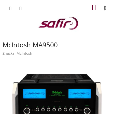
Přejít
NÁKUP
na
obsah
KOŠÍK
McIntosh MA9500
Značka:
McIntosh