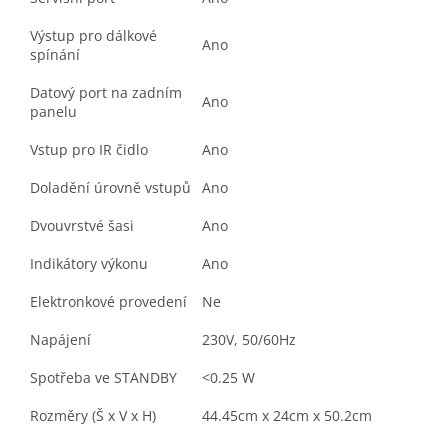
Výstup pro dálkové
Ano
spínání
Datový port na zadním
Ano
panelu
Vstup pro IR čidlo
Ano
Doladění úrovně vstupů
Ano
Dvouvrstvé šasi
Ano
Indikátory výkonu
Ano
Elektronkové provedení
Ne
Napájení
230V, 50/60Hz
Spotřeba ve STANDBY
<0.25 W
Rozměry (Š x V x H)
44.45cm x 24cm x 50.2cm