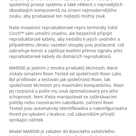
spolehlivý provoz systému a také některé z nejnovějších
obvodových komponentů na úrovni nejmodernějšího
zvuku, aby produkoval ten nejlepší možný zvuk.
Naše inovativní reproduktorové repro terminály Solid
Cinch™ vám umožní snadno, ale bezpečně připojit
reproduktorové kabely, aby nedošlo k jejich uvolnění a
případnému zkratu; vazební sloupky jsou pozlacené, což
zabraňuje korozi a zajišťuje kvalitní přenos signálu přes
reproduktorové kabely do domácích reproduktorů.
MA9500 je jedním z mnoha produktů McIntosh, které
získaly označení Roon Tested od společnosti Roon Labs.
Byl profilován a testován jak společností Roon, tak
společností McIntosh pro maximální kompatibilitu. Roon
jej rozpozná a pošle mu zvuk optimalizovaný pro jeho
schopnosti. Není třeba manipulovat se zaškrtávacími
políčky nebo rozevíracími nabídkami, zařízení Roon
Tested jsou automaticky identifikována a nakonfigurována
ihned po vybalení z krabice, což zákazníkům přináší
vynikající zážitek.
Model MA9500 je zabalen do klasického estetického