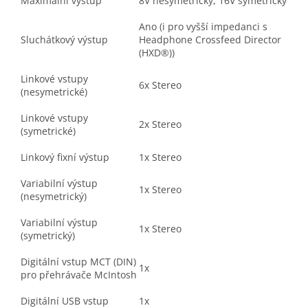
Maximální výstup
8V nesymetrický, 16V symetrický
Ano (i pro vyšší impedanci s
Sluchátkový výstup
Headphone Crossfeed Director
(HXD®))
Linkové vstupy
6x Stereo
(nesymetrické)
Linkové vstupy
2x Stereo
(symetrické)
Linkový fixní výstup
1x Stereo
Variabilní výstup
1x Stereo
(nesymetrický)
Variabilní výstup
1x Stereo
(symetrický)
Digitální vstup MCT (DIN)
1x
pro přehrávače McIntosh
Digitální USB vstup
1x