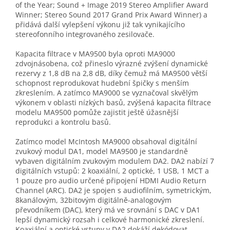
of the Year; Sound + Image 2019 Stereo Amplifier Award
Winner; Stereo Sound 2017 Grand Prix Award Winner) a
přidává další vylepšení výkonu již tak vynikajícího
stereofonního integrovaného zesilovače.
Kapacita filtrace v MA9500 byla oproti MA9000
zdvojnásobena, což přineslo výrazné zvýšení dynamické
rezervy z 1,8 dB na 2,8 dB, díky čemuž má MA9500 větší
schopnost reprodukovat hudební špičky s menším
zkreslením. A zatímco MA9000 se vyznačoval skvělým
výkonem v oblasti nízkých basů, zvýšená kapacita filtrace
modelu MA9500 pomůže zajistit ještě úžasnější
reprodukci a kontrolu basů.
Zatímco model McIntosh MA9000 obsahoval digitální
zvukový modul DA1, model MA9500 je standardně
vybaven digitálním zvukovým modulem DA2. DA2 nabízí 7
digitálních vstupů: 2 koaxiální, 2 optické, 1 USB, 1 MCT a
1 pouze pro audio určené připojení HDMI Audio Return
Channel (ARC). DA2 je spojen s audiofilním, symetrickým,
8kanálovým, 32bitovým digitálně-analogovým
převodníkem (DAC), který má ve srovnání s DAC v DA1
lepší dynamický rozsah i celkové harmonické zkreslení.
Koaxiální a optické vstupy v DA2 dokáží dekódovat