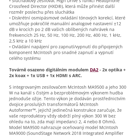
• Sluchátkový zesilovač High Drive s funkcí Headphone
Crossfeed Director (HXD®), která může přinést další
rozměr poslechu přes sluchátka
• Diskrétní osmipásmové ovládání tónových korekcí, které
umožňuje pokročilé manuální analogové nastavení ±12
dB v krocích po 2 dB vašich oblíbených nahrávek na
frekvencích 25 Hz, 50 Hz, 100 Hz, 200 Hz, 400 Hz, 1 kHz,
2,5 kHz a 10 kHz
• Ovládání napájení pro zapnutí/vypnutí do připojených
komponent McIntosh pro snadné zapnutí a vypnutí
celého systému
Továrně osazeno digitálním modulem
DA2
- 2x optika +
2x koax + 1x USB + 1x HDMI s ARC.
S integrovaným zesilovačem McIntosh MA9500 a jeho 300
W na kanál s čistým a bezproblémovým výkonem hudba
jednoduše ožije. Tento výkon je dodáván prostřednictvím
dvojice proslulých transformátorů McIntosh
Autoformer™, jejichž jedinečná konstrukce zaručuje, že
vaše reproduktory vždy obdrží plný výkon 300 W bez
ohledu na to, zda mají impedanci 2, 4 nebo 8 Ohmů.
Model MA9500 nahrazuje oceňovaný model McIntosh
MA9000 (SoundStage Network 2018 Integrated Amplifier