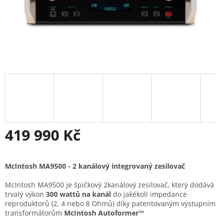
419 990 Kč
Měrná
cena:
McIntosh MA9500 -
2 kanálový integrovaný zesilovač
McIntosh MA9500 je špičkový 2kanálový zesilovač, který dodává
trvalý výkon
300 wattů na kanál
do jakékoli impedance
reproduktorů (2, 4 nebo 8 Ohmů) díky patentovaným výstupním
transformátorům
McIntosh Autoformer™