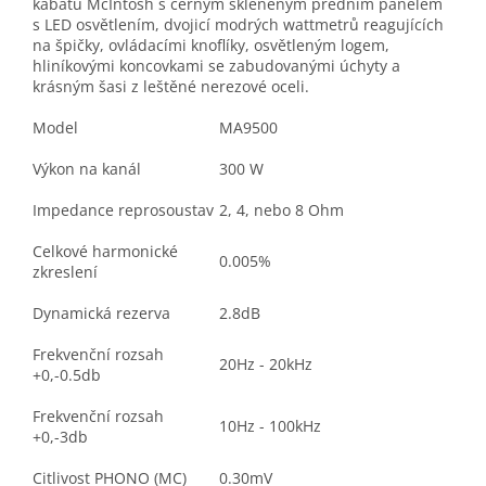
kabátu McIntosh s černým skleněným předním panelem
s LED osvětlením, dvojicí modrých wattmetrů reagujících
na špičky, ovládacími knoflíky, osvětleným logem,
hliníkovými koncovkami se zabudovanými úchyty a
krásným šasi z leštěné nerezové oceli.
Model
MA9500
Výkon na kanál
300 W
Impedance reprosoustav
2, 4, nebo 8 Ohm
Celkové harmonické
0.005%
zkreslení
Dynamická rezerva
2.8dB
Frekvenční rozsah
20Hz - 20kHz
+0,-0.5db
Frekvenční rozsah
10Hz - 100kHz
+0,-3db
Citlivost PHONO (MC)
0.30mV