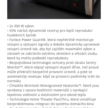
• 2x 300 W výkon
• 55% nárůst dynamické rezervy pro lepší reprodukci
hudebních špiček
• Funkce Power Guard®, která nepřetržitě monitoruje
vstupní a výstupní signály a dokáže dynamicky upravovat
vstupní úrovně tak, aby byl zajištěn maximální výkon a
zároveň se zabránilo ostrému zkreslení a ořezání zvuku,
které by mohlo poškodit reproduktory
• Bezpojistková technologie ochrany proti zkratu Sentry
Monitor™, která odpojí výstupní stupeň dříve, než proud
může překročit bezpečné provozní úrovně, a poté se
automaticky resetuje, když se provozní podmínky vrátí do
normálu
• Chladiče McIntosh Monogramed Heatsinks™, které jsou
vyrobeny z vysoce kvalitních materiálů s vynikající
tepelnou vodivostí a vlastnostmi pro odvod tepla
• Technologie Home Theater PassThru, která umožňuje
bezproblémovou integraci do systému domácího kina