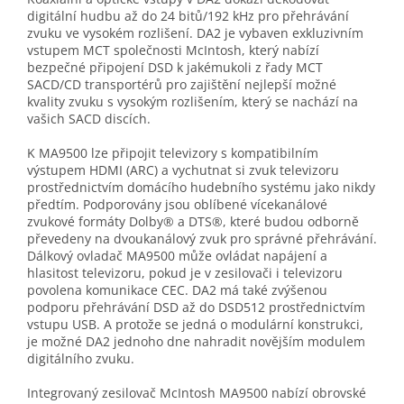
digitální hudbu až do 24 bitů/192 kHz pro přehrávání
zvuku ve vysokém rozlišení. DA2 je vybaven exkluzivním
vstupem MCT společnosti McIntosh, který nabízí
bezpečné připojení DSD k jakémukoli z řady MCT
SACD/CD transportérů pro zajištění nejlepší možné
kvality zvuku s vysokým rozlišením, který se nachází na
vašich SACD discích.
K MA9500 lze připojit televizory s kompatibilním
výstupem HDMI (ARC) a vychutnat si zvuk televizoru
prostřednictvím domácího hudebního systému jako nikdy
předtím. Podporovány jsou oblíbené vícekanálové
zvukové formáty Dolby® a DTS®, které budou odborně
převedeny na dvoukanálový zvuk pro správné přehrávání.
Dálkový ovladač MA9500 může ovládat napájení a
hlasitost televizoru, pokud je v zesilovači i televizoru
povolena komunikace CEC. DA2 má také zvýšenou
podporu přehrávání DSD až do DSD512 prostřednictvím
vstupu USB. A protože se jedná o modulární konstrukci,
je možné DA2 jednoho dne nahradit novějším modulem
digitálního zvuku.
Integrovaný zesilovač McIntosh MA9500 nabízí obrovské