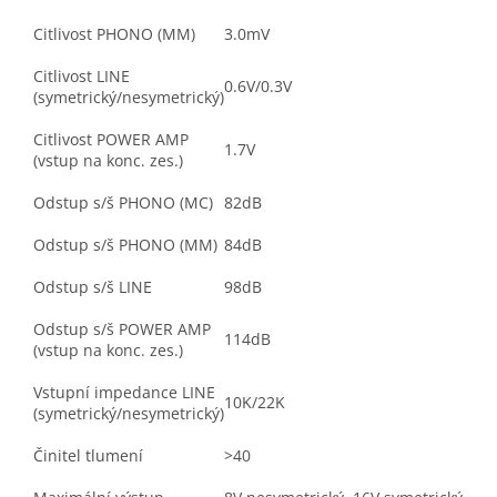
Citlivost PHONO (MM)
3.0mV
Citlivost LINE
0.6V/0.3V
(symetrický/nesymetrický)
Citlivost POWER AMP
1.7V
(vstup na konc. zes.)
Odstup s/š PHONO (MC)
82dB
Odstup s/š PHONO (MM)
84dB
Odstup s/š LINE
98dB
Odstup s/š POWER AMP
114dB
(vstup na konc. zes.)
Vstupní impedance LINE
10K/22K
(symetrický/nesymetrický)
Činitel tlumení
>40