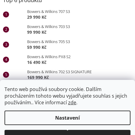
Bowers & Wilkins 707 S3
29 990 Kč
Bowers & Wilkins 703 S3
99 990 Kč
Bowers & Wilkins 705 S3
59 990 Kč
Bowers & Wilkins PX8 S2
16 490 Kč
Bowers & Wilkins 702 S3 SIGNATURE
169 990 Kč
Bowers & Wilkins 705 S3 SIGNATURE
Tento web používá soubory cookie. Dalším
79 990 Kč
procházením tohoto webu vyjadřujete souhlas s jejich
používáním.. Více informací
zde
.
Vytvořil Shoptet
Nastavení
Naše stránky slouží jako produktový katalog. Veškeré zboží lze
Copyright 2026
HiFi Safír Olomouc
. Všechna práva