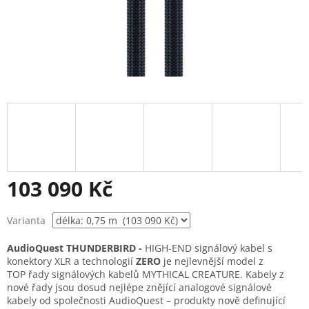
103 090 Kč
Měrná
Varianta
cena:
AudioQuest THUNDERBIRD -
HIGH-END signálový kabel s
konektory XLR a technologií
ZERO
je nejlevnější model z
TOP řady signálových kabelů MYTHICAL CREATURE. Kabely z
nové řady jsou dosud nejlépe znějící analogové signálové
kabely od společnosti AudioQuest – produkty nově definující