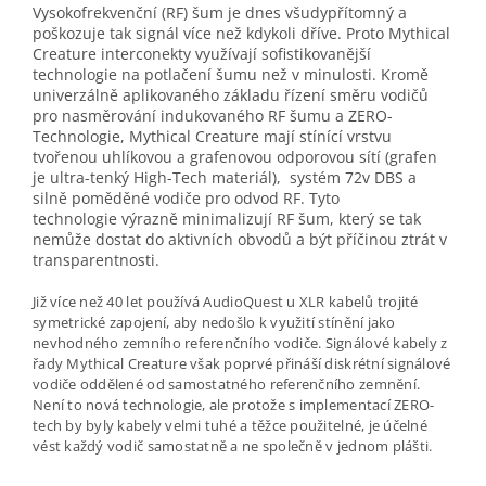
Vysokofrekvenční (RF) šum je dnes všudypřítomný a
poškozuje tak signál více než kdykoli dříve. Proto Mythical
Creature interconekty využívají sofistikovanější
technologie na potlačení šumu než v minulosti. Kromě
univerzálně aplikovaného základu řízení směru vodičů
pro nasměrování indukovaného RF šumu a ZERO-
Technologie, Mythical Creature mají stínící vrstvu
tvořenou uhlíkovou a grafenovou odporovou sítí (grafen
je ultra-tenký High-Tech materiál), systém 72v DBS a
silně poměděné vodiče pro odvod RF. Tyto
technologie výrazně minimalizují RF šum, který se tak
nemůže dostat do aktivních obvodů a být příčinou ztrát v
transparentnosti.
Již více než 40 let používá AudioQuest u XLR kabelů trojité
symetrické zapojení, aby nedošlo k využití stínění jako
nevhodného zemního referenčního vodiče. Signálové kabely z
řady Mythical Creature však poprvé přináší diskrétní signálové
vodiče oddělené od samostatného referenčního zemnění.
Není to nová technologie, ale protože s implementací ZERO-
tech by byly kabely velmi tuhé a těžce použitelné, je účelné
vést každý vodič samostatně a ne společně v jednom plášti.