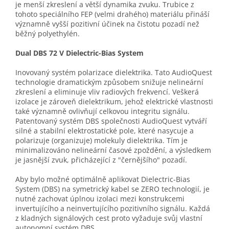
je menší zkreslení a větší dynamika zvuku. Trubice z
tohoto speciálního FEP (velmi drahého) materiálu přináší
významně vyšší pozitivní účinek na čistotu pozadí než
běžný polyethylén.
Dual DBS 72 V Dielectric-Bias System
Inovovaný systém polarizace dielektrika. Tato AudioQuest
technologie dramatickým způsobem snižuje nelineární
zkreslení a eliminuje vliv radiových frekvencí. Veškerá
izolace je zároveň dielektrikum, jehož elektrické vlastnosti
také významně ovlivňují celkovou integritu signálu.
Patentovaný systém DBS společnosti AudioQuest vytváří
silné a stabilní elektrostatické pole, které nasycuje a
polarizuje (organizuje) molekuly dielektrika. Tím je
minimalizováno nelineární časové zpoždění, a výsledkem
je jasnější zvuk, přicházející z "černějšího" pozadí.
Aby bylo možné optimálně aplikovat Dielectric-Bias
System (DBS) na symetrický kabel se ZERO technologií, je
nutné zachovat úplnou izolaci mezi konstrukcemi
invertujícího a neinvertujícího pozitivního signálu. Každá
z kladných signálových cest proto vyžaduje svůj vlastní
autonomní systém DBS.