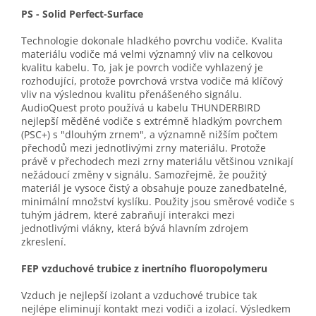
PS - Solid Perfect-Surface
Technologie dokonale hladkého povrchu vodiče. Kvalita
materiálu vodiče má velmi významný vliv na celkovou
kvalitu kabelu. To, jak je povrch vodiče vyhlazený je
rozhodující, protože povrchová vrstva vodiče má klíčový
vliv na výslednou kvalitu přenášeného signálu.
AudioQuest proto používá u kabelu THUNDERBIRD
nejlepší měděné vodiče s extrémně hladkým povrchem
(PSC+) s "dlouhým zrnem", a významně nižším počtem
přechodů mezi jednotlivými zrny materiálu. Protože
právě v přechodech mezi zrny materiálu většinou vznikají
nežádoucí změny v signálu. Samozřejmě, že použitý
materiál je vysoce čistý a obsahuje pouze zanedbatelné,
minimální množství kyslíku. Použity jsou směrové vodiče s
tuhým jádrem, které zabraňují interakci mezi
jednotlivými vlákny, která bývá hlavním zdrojem
zkreslení.
FEP vzduchové trubice z inertního fluoropolymeru
Vzduch je nejlepší izolant a vzduchové trubice tak
nejlépe eliminují kontakt mezi vodiči a izolací. Výsledkem