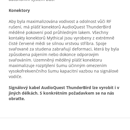
Konektory
Aby byla maximalizována vodivost a odolnost vůči RF
rušení, má plášť konektorů AudioQuest ThunderBird
měděné pokovení pod průhledným lakem. Všechny
kontakty konektorů Mythical jsou vyrobeny z extrémně
čisté červené mědi se silnou vrstvou stříbra. Spoje
svařované za studena zabraňují deformaci, která by byla
způsobena pájením nebo dokonce odporovým
svařováním. Uzemněný měděný plášť konektoru
maximalizuje rozptýlení šumu účinným omezením
vysokofrekvenčního šumu kapacitní vazbou na signálové
vodiče.
Signálový kabel AudioQuest ThunderBird lze vyrobit i v
jiných délkách. S konkrétním požadavkem se na nás
obraťte.
Z
á