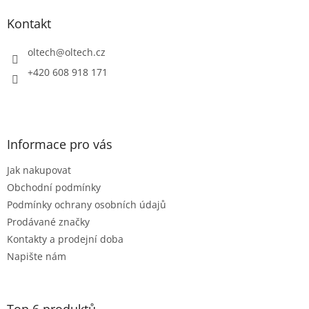
p
a
Kontakt
t
í
oltech
@
oltech.cz
+420 608 918 171
Informace pro vás
Jak nakupovat
Obchodní podmínky
Podmínky ochrany osobních údajů
Prodávané značky
Kontakty a prodejní doba
Napište nám
Top 6 produktů