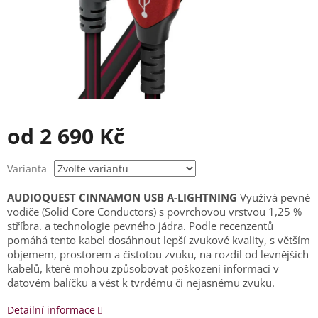
od
2 690 Kč
Měrná
Varianta
cena:
AUDIOQUEST CINNAMON USB A-LIGHTNING
Využívá pevné
vodiče (Solid Core Conductors) s povrchovou vrstvou 1,25 %
stříbra. a technologie pevného jádra. Podle recenzentů
pomáhá tento kabel dosáhnout lepší zvukové kvality, s větším
objemem, prostorem a čistotou zvuku, na rozdíl od levnějších
kabelů, které mohou způsobovat poškození informací v
datovém balíčku a vést k tvrdému či nejasnému zvuku.
Detailní informace