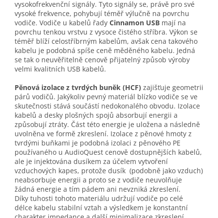
vysokofrekvenční signály. Tyto signály se, právě pro své
vysoké frekvence, pohybují téměř výlučně na povrchu
vodiče. Vodiče u kabelů řady
Cinnamon USB
mají na
povrchu tenkou vrstvu z vysoce čistého stříbra. Výkon se
téměř blíží celostříbrným kabelům, avšak cena takového
kabelu je podobná spíše ceně měděného kabelu. Jedná
se tak o neuvěřitelně cenově přijatelný způsob výroby
velmi kvalitních USB kabelů.
Pěnová izolace z tvrdých buněk (HCF)
zajišťuje geometrii
párů vodičů. Jakýkoliv pevný materiál blízko vodiče se ve
skutečnosti stává součástí nedokonalého obvodu. Izolace
kabelů a desky plošných spojů absorbují energii a
způsobují ztráty. Část této energie je uložena a následně
uvolněna ve formě zkreslení. Izolace z pěnové hmoty z
tvrdými buňkami je podobná izolaci z pěnového PE
používaného u AudioQuest cenově dostupnějších kabelů,
ale je injektována dusíkem za účelem vytvoření
vzduchových kapes, protože dusík (podobně jako vzduch)
neabsorbuje energii a proto se z vodiče neuvolňuje
žádná energie a tím pádem ani nevzniká zkreslení.
Díky tuhosti tohoto materiálu udržují vodiče po celé
délce kabelu stabilní vztah a výsledkem je konstantní
charakter impedance a další minimalizace zkreslení.