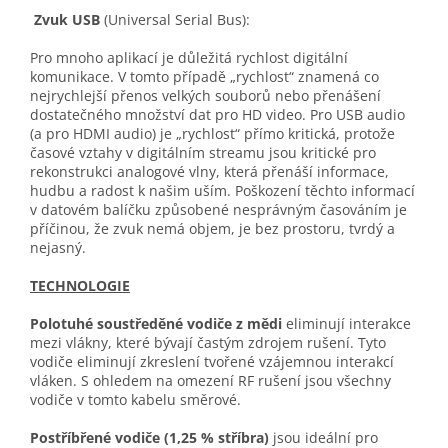
Zvuk USB
(Universal Serial Bus):
Pro mnoho aplikací je důležitá rychlost digitální
komunikace. V tomto případě „rychlost“ znamená co
nejrychlejší přenos velkých souborů nebo přenášení
dostatečného množství dat pro HD video. Pro USB audio
(a pro HDMI audio) je „rychlost“ přímo kritická, protože
časové vztahy v digitálním streamu jsou kritické pro
rekonstrukci analogové vlny, která přenáší informace,
hudbu a radost k našim uším. Poškození těchto informací
v datovém balíčku způsobené nesprávným časováním je
příčinou, že zvuk nemá objem, je bez prostoru, tvrdý a
nejasný.
TECHNOLOGIE
Polotuhé soustředěné vodiče z mědi
eliminují interakce
mezi vlákny, které bývají častým zdrojem rušení. Tyto
vodiče eliminují zkreslení tvořené vzájemnou interakcí
vláken. S ohledem na omezení RF rušení jsou všechny
vodiče v tomto kabelu směrové.
Postříbřené vodiče (1,25 % stříbra)
jsou ideální pro