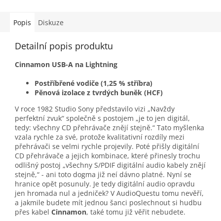
Popis
Diskuze
Detailní popis produktu
Cinnamon USB-A na Lightning
Postříbřené vodiče (1,25 % stříbra)
Pěnová izolace z tvrdých buněk (HCF)
V roce 1982 Studio Sony představilo vizi „Navždy
perfektní zvuk“ společně s postojem „je to jen digitál,
tedy: všechny CD přehrávače znějí stejně.“ Tato myšlenka
vzala rychle za své, protože kvalitativní rozdíly mezi
přehrávači se velmi rychle projevily. Poté přišly digitální
CD přehrávače a jejich kombinace, které přinesly trochu
odlišný postoj „všechny S/PDIF digitální audio kabely znějí
stejně,“ - ani toto dogma již neí dávno platné. Nyní se
hranice opět posunuly. Je tedy digitální audio opravdu
jen hromada nul a jedniček? V AudioQuestu tomu nevěří,
a jakmile budete mít jednou šanci poslechnout si hudbu
přes kabel
Cinnamon
, také tomu již věřit nebudete.