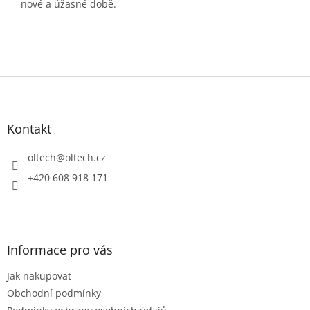
nové a úžasné době.
Z
á
p
a
Kontakt
t
í
oltech
@
oltech.cz
+420 608 918 171
Informace pro vás
Jak nakupovat
Obchodní podmínky