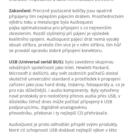
Zakončení:
Precizně pozlacené kolíčky jsou opatrně
připájeny tím nejlepším pájecím drátem. Prostřednictvím
výběru toku a metalurgie byla Audioquest
pájka optimalizována pro připojení s co nejmenším
zkreslením. Rozdíl slyšitelný při pájení je výsledek
kvalitního spojení. Audioquest pájecí drát nemá vysoký
obsah stříbra, protože čím více je v něm stříbra, tím hůř
se provádí opravdu dobré připojení konektoru.
USB (Universal seriál BUS):
bylo zavedeno skupinou
odvážných společností jako Intel, Hewlett-Packard,
Microsoft (i dalších), aby svět osobních počítačů dostal
skutečně univerzální standard a prostředek k propojení
zařízení jako jsou hard disky, tiskárny, fotoaparáty a, co je
pro nás důležitější, i audio komponenty. Byly vytvořeny
nové protokoly pro nedotčený přenos audia přes USB, v
důsledku čehož dnes může počítač připojený k USB
podporujícímu, digitálně-analogovému
převodníku, překonat i ty nejlepší CD přehrávače.
AudioQuest je proto odhodlán přispět svými produkty,
které ctí schopnosti USB dodávat nejlepší výkon v této