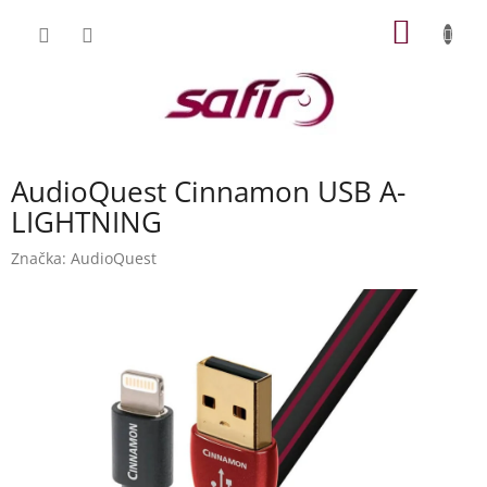
Přejít
NÁKUP
na
obsah
KOŠÍK
AudioQuest Cinnamon USB A-
LIGHTNING
Značka:
AudioQuest