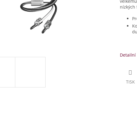
velkému 
nízkých 
Pr
Ko
du
Detailní
TISK