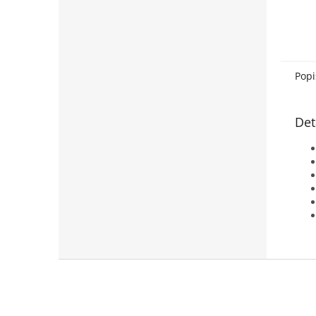
Popi
Det
Z
á
p
a