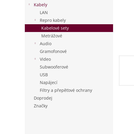
n
Kabely
e
LAN
l
Repro kabely
Kabelové sety
Metrážové
Audio
Gramofonové
Video
Subwooferové
USB
Napájecí
Filtry a přepěťové ochrany
Doprodej
Značky