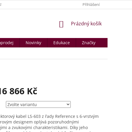
NY OSOBNÍCH ÚDAJŮ
PRODÁVANÉ ZNAČKY
Přihlášení
KONTAKTY A PROD
NÁKUPNÍ
Prázdný košík
KOŠÍK
prodej
Novinky
Edukace
Značky
16 866 Kč
torový kabel LS-603 z řady Reference s 6-vrstvým
drovým designem oplývá pozoruhodnými
kými a zvukovými charakteristikami. Díky jeho