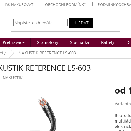
JAK NAKUPOVAT
OBCHODNÍ PODMÍNKY
PODMÍNKY OCHRA
HLEDAT
Přehrávače
Gramofony
Sluchátka
Kabely
Do
ety
INAKUSTIK REFERENCE LS-603
KUSTIK REFERENCE LS-603
:
INAKUSTIK
od
Měrná
Varianta
cena:
Reproduk
multijá
elektric