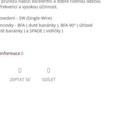
průřezu nabízí excelentní a dobře řízenou odezvu
frekvencí a vysokou účinnost.
ovedení - SW (Single-Wire)
ncovky - BFA ( duté banánky ), BFA 90° ( úhlové
té banánky ) a SPADE ( vidličky )
 informace
ZEPTAT SE
SDÍLET