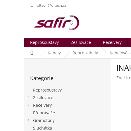
Přejít
oltech@oltech.cz
na
obsah
Reprosoustavy
Zesilovače
Receivery
Domů
Kabely
Repro kabely
Kabelové s
P
INA
o
Přeskočit
s
Kategorie
Značka
kategorie
t
r
Reprosoustavy
a
Zesilovače
n
Receivery
n
í
Přehrávače
p
Gramofony
a
Sluchátka