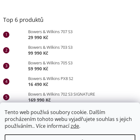
Top 6 produktů
Bowers & Wilkins 707 S3
29 990 Kč
Bowers & Wilkins 703 S3
99 990 Kč
Bowers & Wilkins 705 S3
59 990 Kč
Bowers & Wilkins PX8 S2
16 490 Kč
Bowers & Wilkins 702 S3 SIGNATURE
169 990 Kč
Bowers & Wilkins 705 S3 SIGNATURE
Tento web používá soubory cookie. Dalším
79 990 Kč
procházením tohoto webu vyjadřujete souhlas s jejich
používáním.. Více informací
zde
.
Vytvořil Shoptet