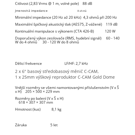
Citlivost (2,83 Vrms @ 1 m, volné pole)
88 dB
Jmenovitá impedance
8 ohmů
Minimální impedance (20 Hz až 20 kHz)
4,3 ohmů při 200 Hz
Maximální špičkový akustický tlak (AES75, Z-vážené)
119 dB
Kontinuální manipulace s výkonem (CTA 426-B)
120 W
Doporučený výkon zesilovače (RMS, hudební signál)
60 - 140
W do 4 ohmů
30 - 120 W do 8 ohmů
Dělicí frekvence
LF/HF: 2,7 kHz
2 x 6" basový středobasový měnič C-CAM,
1 x 25mm výškový reproduktor C-CAM Gold Dome
Vnější rozměry se všemi namontovanými příslušenstvím (V x Š
x H)
205 × 500 × 229 mm
Rozměry po balení (V x Š x H)
618 × 307 × 307 mm
Hmotnost (kus)
8,1 kg
Záruka
5 let