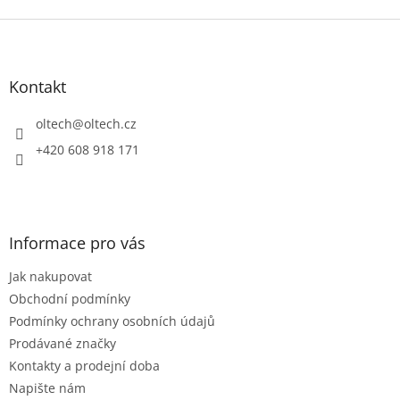
Z
á
p
a
Kontakt
t
í
oltech
@
oltech.cz
+420 608 918 171
Informace pro vás
Jak nakupovat
Obchodní podmínky
Podmínky ochrany osobních údajů
Prodávané značky
Kontakty a prodejní doba
Napište nám