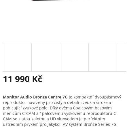
11 990 Kč
Měrná
cena:
Monitor Audio Bronze Centre 7G
je kompaktní dvoupásmový
reproduktor navržený pro čistý a detailní zvuk a široké a
pohlcující zvukové pole. Díky dvěma 6palcovým basovým
měničům C-CAM a 1palcovému výškovému reproduktoru C-
CAM se zlatou kalotou a UD vlnovodem je perfektním
ústředním prvkem pro jakýkoli AV systém Bronze Series 7G.