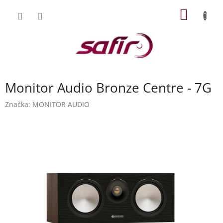
Přejít
NÁKUP
na
obsah
KOŠÍK
Monitor Audio Bronze Centre - 7G
Značka:
MONITOR AUDIO