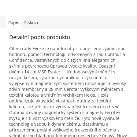
Popis
Diskuze
Detailní popis produktu
Cílem řady Evoke je nabídnout při dané ceně výjimečnou
hodnotu pomocí technologií odvozených z řad Contour a
Confidence, vestavěných do čistých linií elegantních
skříní s povrchovou úpravou vysoké kvality. Osazení
dvěma 14 cm MSP Esotec+ středobasovými měniči s
novým košem, vysokou dynamikou a výkonem a
vylepšeným magnetickým systémem umožňujícím vysoký
zdvih membrány a 28 mm Cerotar výškovým měničem s
textilní kalotou a vnitřním vrchlíkem Hexis. Hexis
optimalizuje akustické vlastnosti dutiny za textilní
kalotou, což přispívá k vyrovnanější frekvenční odezvě.
Optimalizovaný magnetický systém s magnety Ferrite+
zvyšuje citlivost výškového měniče. Tyto nově vyvinuté
technologie vedou k dynamickému, detailnímu a
přirozenému podání výškového frekvenčního pásma s
velmi nízkou hladinou fenoménu poslechové únavy. Nový