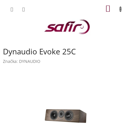
Přejít
NÁKUP
na
obsah
KOŠÍK
Dynaudio Evoke 25C
Značka:
DYNAUDIO