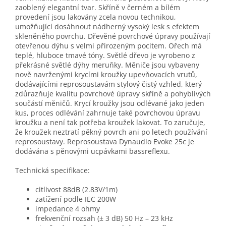
zaoblený elegantní tvar. Skříně v černém a bílém
provedení jsou lakovány zcela novou technikou,
umožňující dosáhnout nádherný vysoký lesk s efektem
skleněného povrchu. Dřevěné povrchové úpravy používají
otevřenou dýhu s velmi přirozeným pocitem. Ořech má
teplé, hluboce tmavé tóny. Světlé dřevo je vyrobeno z
překrásné světlé dýhy meruňky. Měniče jsou vybaveny
nově navrženými krycími kroužky upevňovacích vrutů,
dodávajícími reprosoustavám stylový čistý vzhled, který
zdůrazňuje kvalitu povrchové úpravy skříně a pohyblivých
součástí měničů. Krycí kroužky jsou odlévané jako jeden
kus, proces odlévání zahrnuje také povrchovou úpravu
kroužku a není tak potřeba kroužek lakovat. To zaručuje,
že kroužek neztratí pěkný povrch ani po letech používání
reprosoustavy. Reprosoustava Dynaudio Evoke 25c je
dodávána s pěnovými ucpávkami bassreflexu.
Technická specifikace:
citlivost 88dB (2.83V/1m)
zatížení podle IEC 200W
impedance 4 ohmy
frekvenční rozsah (± 3 dB) 50 Hz – 23 kHz