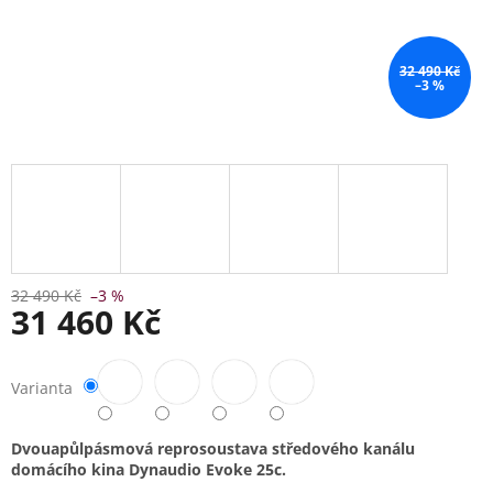
32 490 Kč
–3 %
32 490 Kč
–3 %
31 460 Kč
Měrná
cena:
Varianta
Dvouapůlpásmová reprosoustava středového kanálu
domácího kina Dynaudio Evoke 25c.