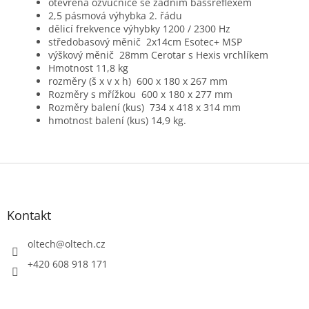
otevřená ozvučnice se zadním bassreflexem
2,5 pásmová výhybka 2. řádu
dělicí frekvence výhybky 1200 / 2300 Hz
středobasový měnič 2x14cm Esotec+ MSP
výškový měnič 28mm Cerotar s Hexis vrchlíkem
Hmotnost 11,8 kg
rozměry (š x v x h) 600 x 180 x 267 mm
Rozměry s mřížkou 600 x 180 x 277 mm
Rozměry balení (kus) 734 x 418 x 314 mm
hmotnost balení (kus) 14,9 kg.
Z
á
p
a
Kontakt
t
í
oltech
@
oltech.cz
+420 608 918 171