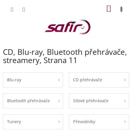
Přejít
NÁKUP
na
obsah
KOŠÍK
CD, Blu-ray, Bluetooth přehrávače,
streamery
, Strana 11
Blu-ray
CD přehrávače
Bluetooth přehrávače
Síťové přehrávače
Tunery
Převodníky