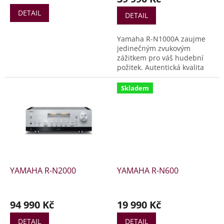
DETAIL
DETAIL
Yamaha R-N1000A zaujme
jedinečným zvukovým
zážitkem pro váš hudební
požitek. Autentická kvalita
HiFi s kompatibilitou pro
streamování hudby ve
Skladem
vysokém rozlišení a
připojení HDMI. Systém
zaujme svým snadným
nastavením ideální akustiky
místnosti (YPAO™).
Autentická HiFi kvalita s
nejnovější mechanickou
špičkovou ART strukturou a
YAMAHA R-N2000
YAMAHA R-N600
vysoce kvalitními audio
komponenty ESS SABER
ES9080Q Ultra DAC...
94 990 Kč
19 990 Kč
DETAIL
DETAIL