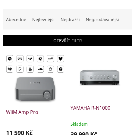
Ř
a
Abecedně
Nejlevnější
Nejdražší
Nejprodávanější
z
e
n
OTEVŘÍT FILTR
í
p
V
r
ý
o
p
d
i
u
s
k
p
t
r
ů
o
d
YAMAHA R-N1000
WiiM Amp Pro
u
k
Skladem
t
11 590 Kč
39 990 Kč
ů