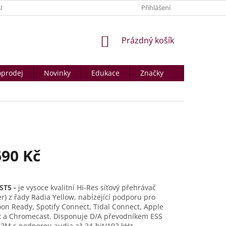
NY OSOBNÍCH ÚDAJŮ
PRODÁVANÉ ZNAČKY
Přihlášení
KONTAKTY A PROD
NÁKUPNÍ
Prázdný košík
KOŠÍK
prodej
Novinky
Edukace
Značky
690 Kč
ST5 -
je vysoce kvalitní Hi-Res síťový přehrávač
r) z řady Radia Yellow, nabízející podporu pro
n Ready, Spotify Connect, Tidal Connect, Apple
 2 a Chromecast. Disponuje D/A převodníkem ESS
2M s podporou audia až 24-bit/192 kHz