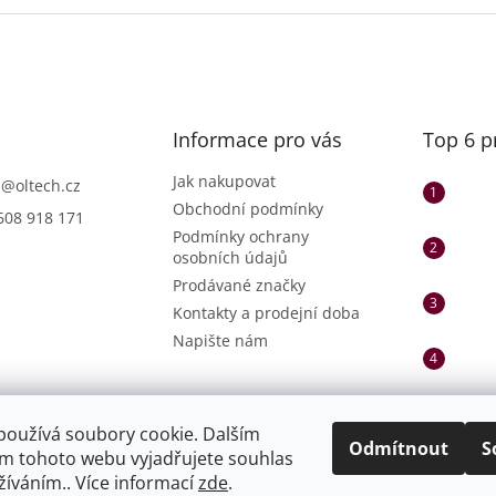
Informace pro vás
Top 6 p
Jak nakupovat
h
@
oltech.cz
Obchodní podmínky
608 918 171
Podmínky ochrany
osobních údajů
Prodávané značky
Kontakty a prodejní doba
Napište nám
používá soubory cookie. Dalším
Odmítnout
S
m tohoto webu vyjadřujete souhlas
užíváním.. Více informací
zde
.