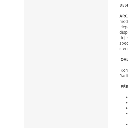
DES
ARC
mode
eleg
disp
doje
spec
stěn
OV
Komf
Radi
PŘ