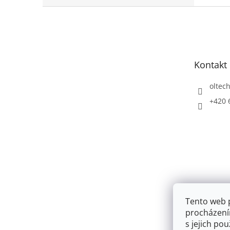
Z
á
p
a
t
Kontakt
í
oltec
+420 
Tento web 
procházení
s jejich po