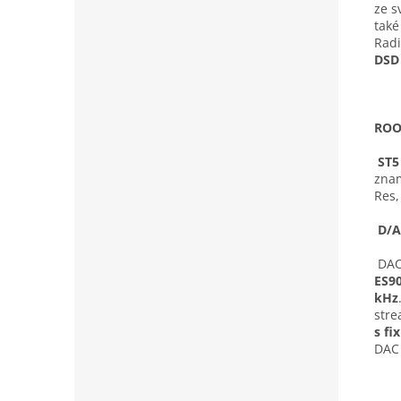
ze s
také
Radi
DSD 
ROO
ST5
znam
Res,
D/A
DAC 
ES9
kHz
stre
s fi
DAC 