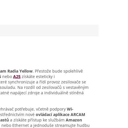
cam
Radia
Yellow
. Přestože bude spolehlivě
5
nebo
A25
získáte esteticky i
které synchronizuje a řídí provoz zesilovače se
ladu. Na rozdíl od zesilovačů s vestavěným
tné napájecí zdroje a individuálně stíněná
ehrávač potřebuje, včetně podpory
Wi-
ostřednictvím nové
ovládací
aplikace ARCAM
castů
a získáte přístup ke službám
Amazon
i nebo Ethernet a jednoduše streamujte hudbu