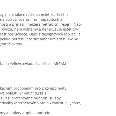
gie, ale také neotřelou estetiku. Svěží a
konalou rovnováhu mezi nápaditostí a
ostí a přináší i některá netradiční řešení. Např.
rovozu, není viditelný a nenarušuje estetický
ost posluchače. Další z designových inovací je
 pokud potřebujete streamer umístit blízko ke
gantně skryta.
adia Yellow, ovládací aplikace ARCAM
nikačním propojením pro 2 komponenty
é oblasti, 24-bit / 192 kHz
 z vaší preferované hudební služby
ředvolby internetového rádia - zahrnuje Qobuz,
ony a tablety Apple a Android