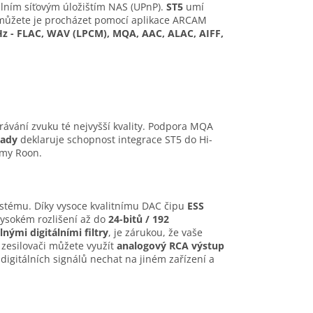
álním síťovým úložištím NAS (UPnP).
ST5
umí
můžete je procházet pomocí aplikace ARCAM
kHz - FLAC, WAV (LPCM), MQA, AAC, ALAC, AIFF,
hrávání zvuku té nejvyšší kvality. Podpora MQA
eady
deklaruje schopnost integrace ST5 do Hi-
rmy Roon.
stému. Díky vysoce kvalitnímu DAC čipu
ESS
ysokém rozlišení až do
24-bitů / 192
lnými digitálními filtry
, je zárukou, že vaše
 zesilovači můžete využít
analogový RCA výstup
igitálních signálů nechat na jiném zařízení a