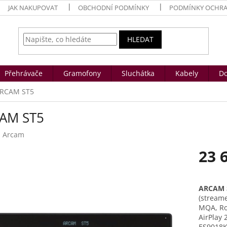
JAK NAKUPOVAT
OBCHODNÍ PODMÍNKY
PODMÍNKY OCHRA
HLEDAT
Přehrávače
Gramofony
Sluchátka
Kabely
Do
RCAM ST5
AM ST5
:
Arcam
23 
Měrná
cena:
ARCAM 
(streame
MQA, Roo
AirPlay
ES9018K