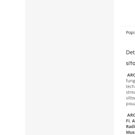
Popi
Det
SÍŤ
AR
fung
tech
stre
síťo
pouz
AR
Fi
,
A
Rad
Mus