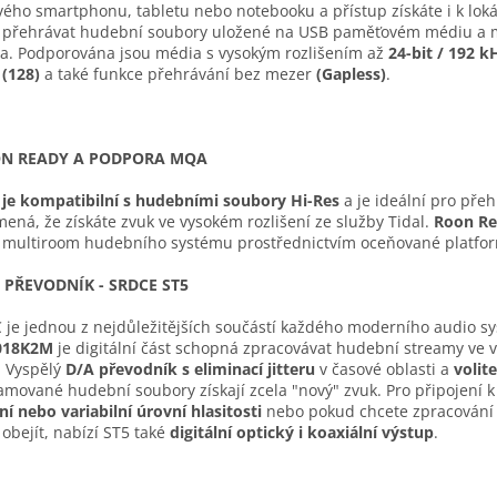
vého smartphonu, tabletu nebo notebooku a přístup získáte i k lok
 přehrávat hudební soubory uložené na USB paměťovém médiu a 
a. Podporována jsou média s vysokým rozlišením až
24-bit / 192 
(128)
a také funkce přehrávání bez mezer
(Gapless)
.
N READY A PODPORA MQA
 je kompatibilní s hudebními soubory Hi-Res
a je ideální pro pře
ená, že získáte zvuk ve vysokém rozlišení ze služby Tidal.
Roon R
 multiroom hudebního systému prostřednictvím oceňované platfo
 PŘEVODNÍK - SRDCE ST5
je jednou z nejdůležitějších součástí každého moderního audio sy
018K2M
je digitální část schopná zpracovávat hudební streamy ve v
. Vyspělý
D/A převodník s eliminací jitteru
v časové oblasti a
volite
amované hudební soubory získají zcela "nový" zvuk. Pro připojení k
xní nebo variabilní úrovní hlasitosti
nebo pokud chcete zpracování d
obejít, nabízí ST5 také
digitální optický i koaxiální výstup
.