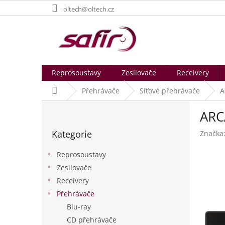
Přejít
oltech@oltech.cz
na
obsah
Reprosoustavy
Zesilovače
Receivery
Domů
Přehrávače
Síťové přehrávače
A
P
ARC
o
Přeskočit
s
Kategorie
Značka
kategorie
t
r
Reprosoustavy
a
Zesilovače
n
Receivery
n
í
Přehrávače
p
Blu-ray
a
CD přehrávače