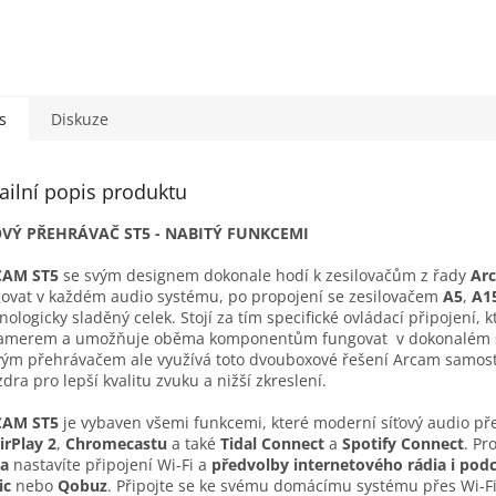
s
Diskuze
ailní popis produktu
OVÝ PŘEHRÁVAČ ST5 - NABITÝ FUNKCEMI
CAM ST5
se svým designem dokonale hodí k zesilovačům z řady
Ar
ovat v každém audio systému, po propojení se zesilovačem
A5
,
A1
nologicky sladěný celek. Stojí za tím specifické ovládací připojení, 
amerem a umožňuje oběma komponentům fungovat v dokonalém sou
vým přehrávačem ale využívá toto dvouboxové řešení Arcam samosta
dra pro lepší kvalitu zvuku a nižší zkreslení.
CAM
ST5
je vybaven všemi funkcemi, které moderní síťový audio př
irPlay 2
,
Chromecastu
a také
Tidal Connect
a
Spotify Connect
. Pr
ia
nastavíte připojení Wi-Fi a
předvolby internetového rádia i pod
ic
nebo
Qobuz
. Připojte se ke svému domácímu systému přes Wi-F