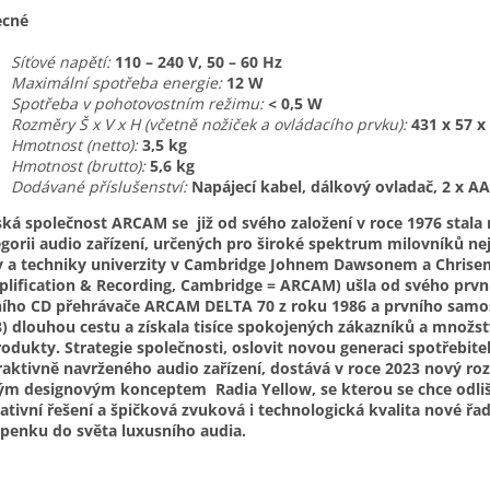
cné
Síťové napětí:
110 – 240 V, 50 – 60 Hz
Maximální spotřeba energie:
12 W
Spotřeba v pohotovostním režimu:
< 0,5 W
Rozměry Š x V x H (včetně nožiček a ovládacího prvku):
431 x 57 
Hmotnost (netto):
3,5 kg
Hmotnost (brutto):
5,6 kg
Dodávané příslušenství:
Napájecí kabel, dálkový ovladač, 2 x AA
ská společnost ARCAM se již od svého založení v roce 1976 stala
gorii audio zařízení, určených pro široké spektrum milovníků ne
y a techniky univerzity v Cambridge Johnem Dawsonem a Chri
lification & Recording, Cambridge = ARCAM) ušla od svého prvn
ího CD přehrávače ARCAM DELTA 70 z roku 1986 a prvního samos
) dlouhou cestu a získala tisíce spokojených zákazníků a množstv
rodukty. Strategie společnosti, oslovit novou generaci spotřebit
raktivně navrženého audio zařízení, dostává v roce 2023 nový 
m designovým konceptem Radia Yellow, se kterou se chce odliš
ativní řešení a špičková zvuková i technologická kvalita nové ř
penku do světa luxusního audia.