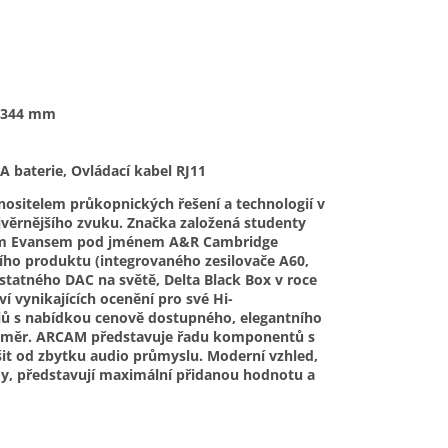
x 344 mm
A baterie, Ovládací kabel RJ11
 nositelem průkopnických řešení a technologií v
jvěrnějšího zvuku. Značka založená studenty
sem Evansem pod jménem A&R Cambridge
ího produktu (integrovaného zesilovače A60,
tatného DAC na světě, Delta Black Box v roce
í vynikajících ocenění pro své Hi-
elů s nabídkou cenově dostupného, ​​elegantního
rozměr. ARCAM představuje řadu komponentů s
it od zbytku audio průmyslu. Moderní vzhled,
ady, představují maximální přidanou hodnotu a