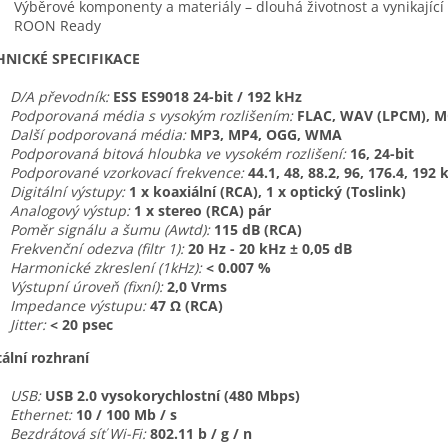
Výběrové komponenty a materiály – dlouhá životnost a vynikající 
ROON Ready
HNICKÉ SPECIFIKACE
D/A převodník:
ESS ES9018 24-bit / 192 kHz
Podporovaná média s vysokým rozlišením:
FLAC, WAV (LPCM), MQ
Další podporovaná média:
MP3, MP4, OGG, WMA
Podporovaná bitová hloubka ve vysokém rozlišení:
16, 24-bit
Podporované vzorkovací frekvence:
44.1, 48, 88.2, 96, 176.4, 192 
Digitální výstupy:
1 x koaxiální (RCA), 1 x optický (Toslink)
Analogový výstup:
1 x stereo (RCA) pár
Poměr signálu a šumu (Awtd):
115 dB (RCA)
Frekvenční odezva (filtr 1):
20 Hz - 20 kHz ± 0,05 dB
Harmonické zkreslení (1kHz):
< 0.007 %
Výstupní úroveň (fixní):
2,0 Vrms
Impedance výstupu:
47 Ω (RCA)
Jitter:
< 20 psec
tální rozhraní
USB:
USB 2.0 vysokorychlostní (480 Mbps)
Ethernet:
10 / 100 Mb / s
Bezdrátová síť Wi-Fi:
802.11 b / g / n