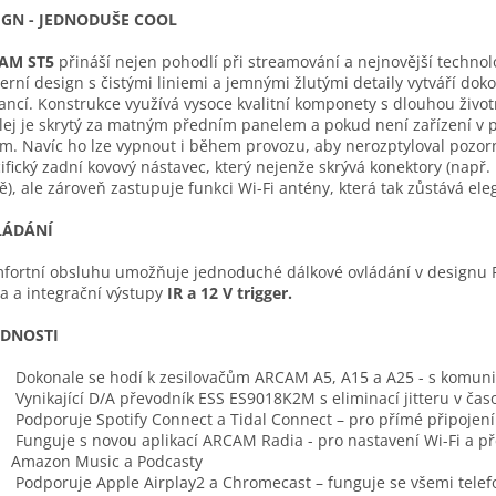
IGN - JEDNODUŠE COOL
AM ST5
přináší nejen pohodlí při streamování a nejnovější technolo
rní design s čistými liniemi a jemnými žlutými detaily vytváří do
ancí. Konstrukce využívá vysoce kvalitní komponety s dlouhou životn
lej je skrytý za matným předním panelem a pokud není zařízení v p
m. Navíc ho lze vypnout i během provozu, aby nerozptyloval pozorn
ifický zadní kovový nástavec, který nejenže skrývá konektory (např.
ě), ale zároveň zastupuje funkci Wi-Fi antény, která tak zůstává ele
LÁDÁNÍ
ortní obsluhu umožňuje jednoduché dálkové ovládání v designu R
a a integrační výstupy
IR a 12 V trigger.
EDNOSTI
Dokonale se hodí k zesilovačům ARCAM A5, A15 a A25 - s komu
Vynikající D/A převodník ESS ES9018K2M s eliminací jitteru v časov
Podporuje Spotify Connect a Tidal Connect – pro přímé připojení
Funguje s novou aplikací ARCAM Radia - pro nastavení Wi-Fi a p
Amazon Music a Podcasty
Podporuje Apple Airplay2 a Chromecast – funguje se všemi telef