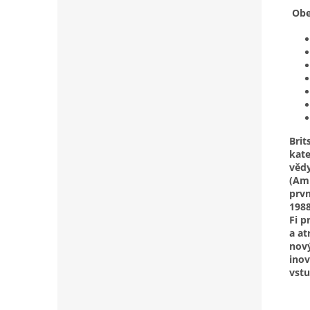
Obe
Brit
kate
věd
(Amp
prvn
1988
Fi p
a at
nový
inov
vstu