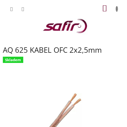
Přejít
NÁKUP
na
obsah
KOŠÍK
AQ 625 KABEL OFC 2x2,5mm
Skladem