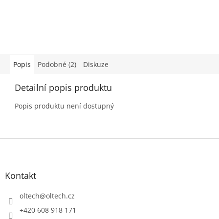
Popis
Podobné (2)
Diskuze
Detailní popis produktu
Popis produktu není dostupný
Z
á
p
a
Kontakt
t
í
oltech
@
oltech.cz
+420 608 918 171