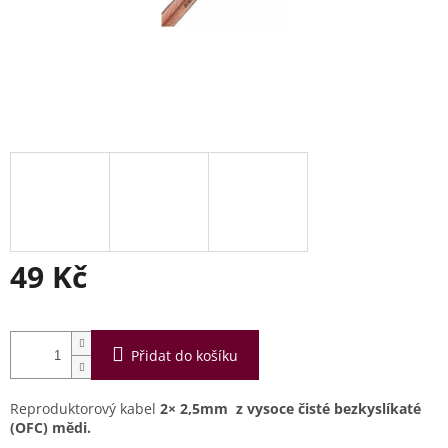
49 Kč
Měrná
cena:
Přidat do košíku
Reproduktorový kabel
2× 2,5mm z vysoce čisté bezkyslíkaté
(OFC) mědi.