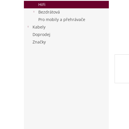
n
HiFi
e
Bezdrátová
l
Pro mobily a přehrávače
Kabely
Doprodej
Značky