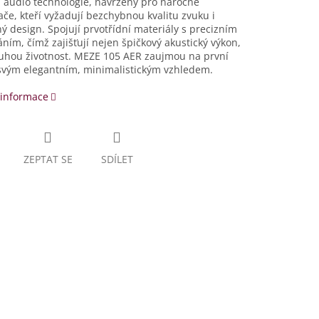
 audio technologie, navržený pro náročné
če, kteří vyžadují bezchybnou kvalitu zvuku i
ý design. Spojují prvotřídní materiály s precizním
ním, čímž zajišťují nejen špičkový akustický výkon,
ouhou životnost. MEZE 105 AER zaujmou na první
svým elegantním, minimalistickým vzhledem.
 informace
ZEPTAT SE
SDÍLET