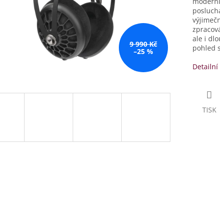
moderní
poslucha
výjimečn
zpracová
ale i dl
9 990 Kč
pohled 
–25 %
Detailní
TISK