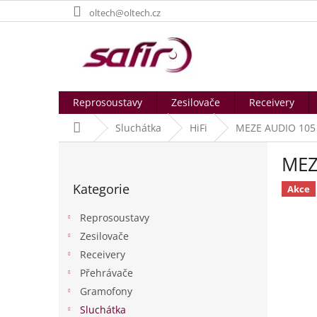
Přejít
oltech@oltech.cz
na
obsah
Reprosoustavy
Zesilovače
Receivery
Domů
Sluchátka
HiFi
MEZE AUDIO 105
P
MEZ
o
Přeskočit
s
Kategorie
kategorie
Akce
t
r
Reprosoustavy
a
Zesilovače
n
Receivery
n
í
Přehrávače
p
Gramofony
a
Sluchátka