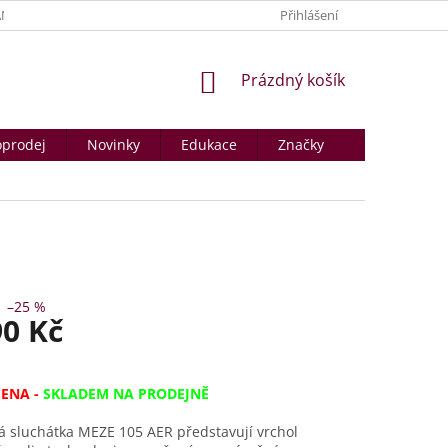
NY OSOBNÍCH ÚDAJŮ
PRODÁVANÉ ZNAČKY
Přihlášení
KONTAKTY A PROD
NÁKUPNÍ
Prázdný košík
KOŠÍK
prodej
Novinky
Edukace
Značky
–25 %
90 Kč
CENA -
SKLADEM NA PRODEJNĚ
á sluchátka MEZE 105 AER představují vrchol