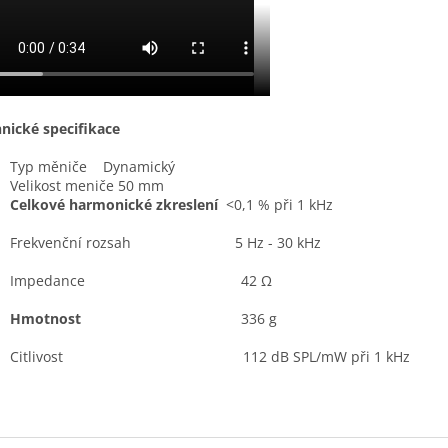
nické specifikace
Typ měniče
Dynamický
Velikost meniče
50 mm
Celkové harmonické zkreslení
<0,1 % při 1 kHz
Frekvenční rozsah
5 Hz - 30 kHz
Impedance
42 Ω
Hmotnost
336 g
Citlivost
112 dB SPL/mW při 1 kHz