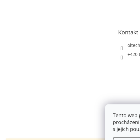
á
p
a
t
Kontakt
í
oltec
+420 
Tento web 
procházení
s jejich po