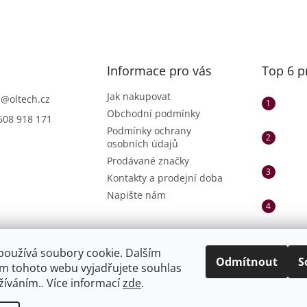
Informace pro vás
Top 6 p
Jak nakupovat
h
@
oltech.cz
Obchodní podmínky
608 918 171
Podmínky ochrany
osobních údajů
Prodávané značky
Kontakty a prodejní doba
Napište nám
používá soubory cookie. Dalším
Odmítnout
S
m tohoto webu vyjadřujete souhlas
užíváním.. Více informací
zde
.