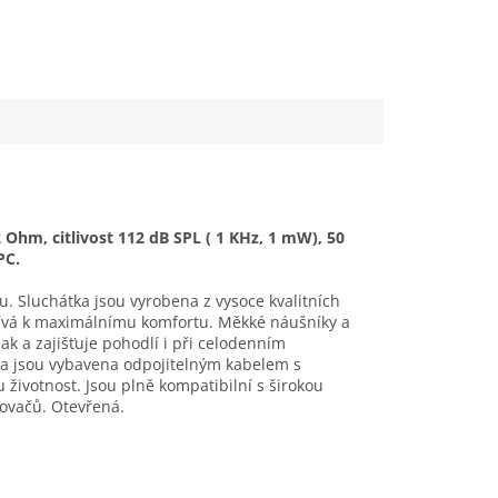
Ohm, citlivost 112 dB SPL ( 1 KHz, 1 mW), 50
PC.
. Sluchátka jsou vyrobena z vysoce kvalitních
spívá k maximálnímu komfortu. Měkké náušníky a
ak a zajišťuje pohodlí i při celodenním
tka jsou vybavena odpojitelným kabelem s
 životnost. Jsou plně kompatibilní s širokou
lovačů. Otevřená.