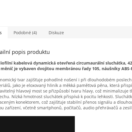
s
Podobné (4)
Diskuze
ailní popis produktu
ofilní kabelová dynamická otevřená circumaurální sluchátka, 42 
měnič je vybaven dvojitou membránou řady 105, náušníky ABS-
nomický tvar zajišťuje pohodlné nošení i při dlouhodobém poslechu
riálů, jako je eloxovaný hliník a měkká paměťová pěna, která při
avitelný hlavový most se přizpůsobí tvaru hlavy, což minimalizuje tl
echu. Nízká hmotnost sluchátek přispívá k pocitu lehkosti. Sluchá
aceným konektorem, což zajišťuje stabilní přenos signálu a dlouhou
ou zařízení, včetně smartphonů, počítačů, audio přehrávačů a zesi