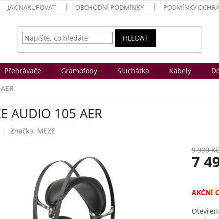
JAK NAKUPOVAT
OBCHODNÍ PODMÍNKY
PODMÍNKY OCHRA
HLEDAT
Přehrávače
Gramofony
Sluchátka
Kabely
Do
 AER
E AUDIO 105 AER
Značka:
MEZE
9 990 Kč
7 4
Měrná
cena:
AKČNÍ 
Otevřen