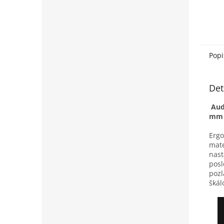
Popi
Det
Audi
mm 
Ergo
mate
nast
posl
pozl
škál