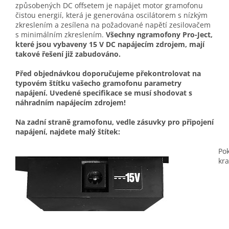
způsobených DC offsetem je napájet motor gramofonu
čistou energií, která je generována oscilátorem s nízkým
zkreslením a zesílena na požadované napětí zesilovačem
s minimálním zkreslením.
Všechny ngramofony Pro-Ject,
které jsou vybaveny 15 V DC napájecím zdrojem, mají
takové řešení již zabudováno.
Před objednávkou doporučujeme překontrolovat na
typovém štítku vašecho gramofonu parametry
napájení. Uvedené specifikace se musí shodovat s
náhradním napájecím zdrojem!
Na zadní straně gramofonu, vedle zásuvky pro připojení
napájení, najdete malý štítek:
Po
kra