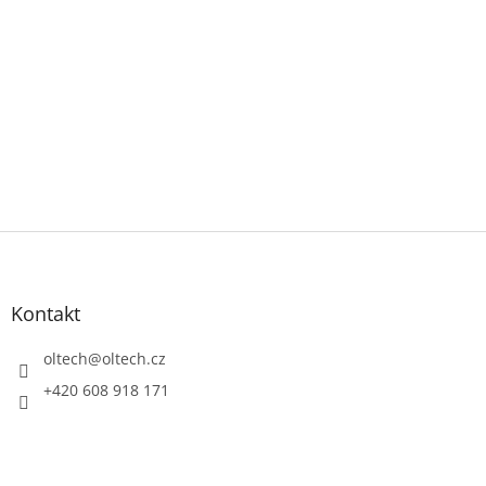
Z
á
p
a
Kontakt
t
í
oltech
@
oltech.cz
+420 608 918 171