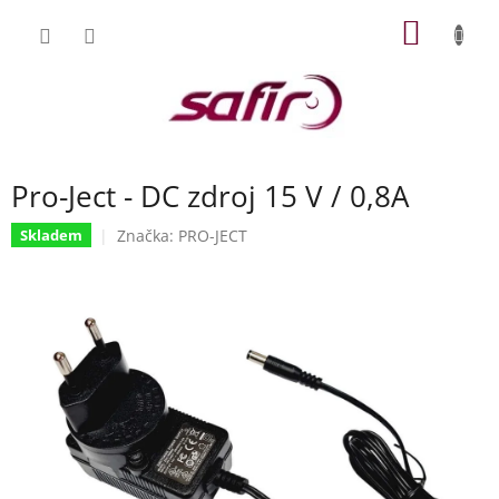
Přejít
NÁKUP
na
obsah
KOŠÍK
Pro-Ject - DC zdroj 15 V / 0,8A
Značka:
PRO-JECT
Skladem