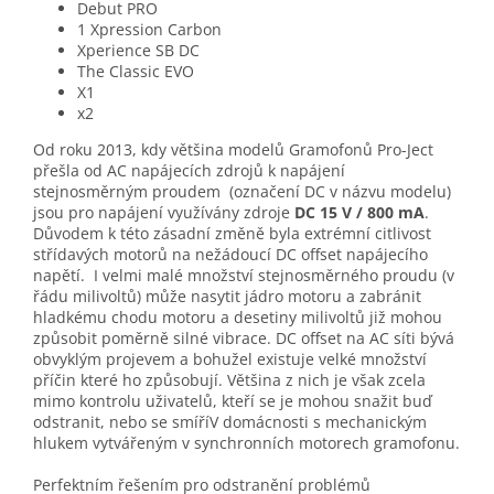
Debut PRO
1 Xpression Carbon
Xperience SB DC
The Classic EVO
X1
x2
Od roku 2013, kdy většina modelů Gramofonů Pro-Ject
přešla od AC napájecích zdrojů k napájení
stejnosměrným proudem (označení DC v názvu modelu)
jsou pro napájení využívány zdroje
DC 15 V / 800 mA
.
Důvodem k této zásadní změně byla extrémní citlivost
střídavých motorů na nežádoucí DC offset napájecího
napětí. I velmi malé množství stejnosměrného proudu (v
řádu milivoltů) může nasytit jádro motoru a zabránit
hladkému chodu motoru a desetiny milivoltů již mohou
způsobit poměrně silné vibrace. DC offset na AC síti bývá
obvyklým projevem a bohužel existuje velké množství
příčin které ho způsobují. Většina z nich je však zcela
mimo kontrolu uživatelů, kteří se je mohou snažit buď
odstranit, nebo se smíříV domácnosti s mechanickým
hlukem vytvářeným v synchronních motorech gramofonu.
Perfektním řešením pro odstranění problémů