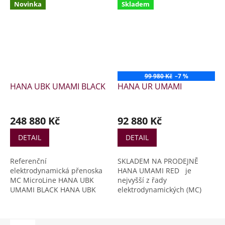
Novinka
Skladem
99 980 Kč
–7 %
HANA UBK UMAMI BLACK
HANA UR UMAMI
248 880 Kč
92 880 Kč
DETAIL
DETAIL
Referenční
SKLADEM NA PRODEJNĚ
elektrodynamická přenoska
HANA UMAMI RED je
MC MicroLine HANA UBK
nejvyšší z řady
UMAMI BLACK HANA UBK
elektrodynamických (MC)
tedy UMAMI BLACK je nový
gramofonových přenosek 華
referenční vrchol řady
, neboli „HANA“ z
elektrodynamických (MC)
Japonska.Červená UR má