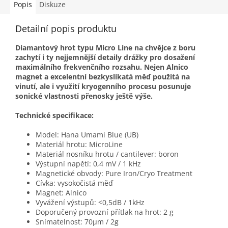
gramofonových přenosek 華,
tělo Auricle™ vyrobené z
Popis
Diskuze
neboli HANA z Japonska a
ultračistého A7075 aluminia
navazuje na tradici značky
, které je využíváno
Detailní popis produktu
„brilantního a nádherného“
především pro kosmické
zvuku.
technologie a vložky z
Diamantový hrot typu Micro Line na chvějce z boru
ebenového dřeva, které ještě
zachytí i ty nejjemnější detaily drážky pro dosažení
více potlačuje nechtěné
maximálního frekvenčního rozsahu. Nejen Alnico
rezonance.
magnet a excelentní bezkyslíkatá měď použitá na
vinutí, ale i využití kryogenního procesu posunuje
sonické vlastnosti přenosky ještě výše.
Technické specifikace:
Model: Hana Umami Blue (UB)
Materiál hrotu: MicroLine
Materiál nosníku hrotu / cantilever: boron
Výstupní napětí: 0,4 mV / 1 kHz
Magnetické obvody: Pure Iron/Cryo Treatment
Cívka: vysokočistá měď
Magnet: Alnico
Vyvážení výstupů: <0,5dB / 1kHz
Doporučený provozní přítlak na hrot: 2 g
Snímatelnost: 70μm / 2g