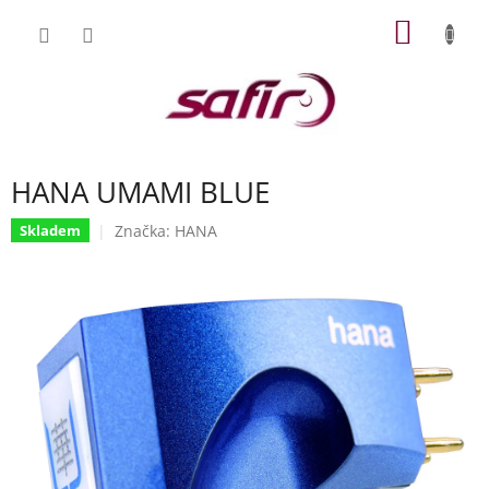
Přejít
NÁKUP
na
obsah
KOŠÍK
HANA UMAMI BLUE
Značka:
HANA
Skladem