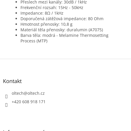
Přeslech mezi kanály: 30dB / 1kHz
Frekvenční rozsah: 15Hz - 50kHz
Impedance: 8Ω / 1kHz
Doporučená zátěžová impedance: 80 Ohm
Hmotnost přenosky: 10,8 g
Materiál těla přenosky: duralumin (A7075)
Barva těla: modrá - Melamine Thermosetting
Process (MTP)
Z
á
p
a
Kontakt
t
í
oltech
@
oltech.cz
+420 608 918 171