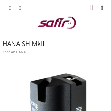
Přejít
NÁKUP
na
obsah
KOŠÍK
HANA SH MkII
Značka:
HANA