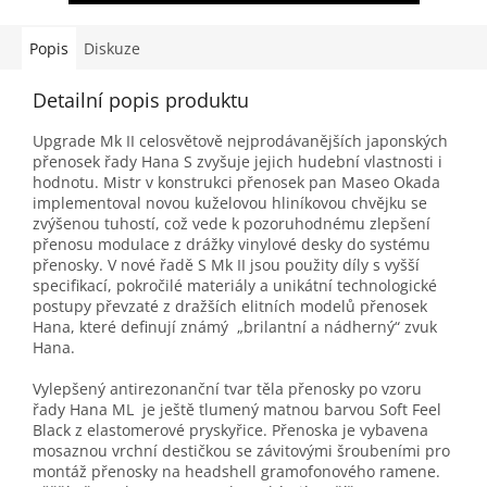
0,4mV, kmitočtový rozsah
Chvějka z tvrzeného
15Hz až 32kHz, impedance
aluminia, výstupní úroveň
8Ω, hmotnost 8,6g. Barva
2mV, kmitočtový rozsah 15Hz
Popis
Diskuze
černá.
až 32kHz, impedance 130Ω,
hmotnost 5g. Barva černá.
Detailní popis produktu
Upgrade Mk II celosvětově nejprodávanějších japonských
přenosek řady Hana S zvyšuje jejich hudební vlastnosti i
hodnotu. Mistr v konstrukci přenosek pan Maseo Okada
implementoval novou kuželovou hliníkovou chvějku se
zvýšenou tuhostí, což vede k pozoruhodnému zlepšení
přenosu modulace z drážky vinylové desky do systému
přenosky. V nové řadě S Mk II jsou použity díly s vyšší
specifikací, pokročilé materiály a unikátní technologické
postupy převzaté z dražších elitních modelů přenosek
Hana, které definují známý „brilantní a nádherný“ zvuk
Hana.
Vylepšený antirezonanční tvar těla přenosky po vzoru
řady Hana ML je ještě tlumený matnou barvou Soft Feel
Black z elastomerové pryskyřice. Přenoska je vybavena
mosaznou vrchní destičkou se závitovými šroubeními pro
montáž přenosky na headshell gramofonového ramene.