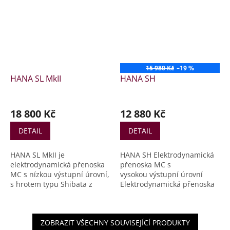
15 980 Kč
–19 %
HANA SL MkII
HANA SH
18 800 Kč
12 880 Kč
DETAIL
DETAIL
HANA SL MkII je
HANA SH Elektrodynamická
elektrodynamická přenoska
přenoska MC s
MC s nízkou výstupní úrovní,
vysokou výstupní úrovní
s hrotem typu Shibata z
Elektrodynamická přenoska
přírodního diamantu a 1/2″
MC s vysokou výstupní
uchycením. Chvějka z
úrovní, s hrotem typu
tvrzeného aluminia, magnet
Shibata z přírodního
ZOBRAZIT VŠECHNY SOUVISEJÍCÍ PRODUKTY
Alnico, výstupní úroveň
diamantu a 1/2″ uchycením.