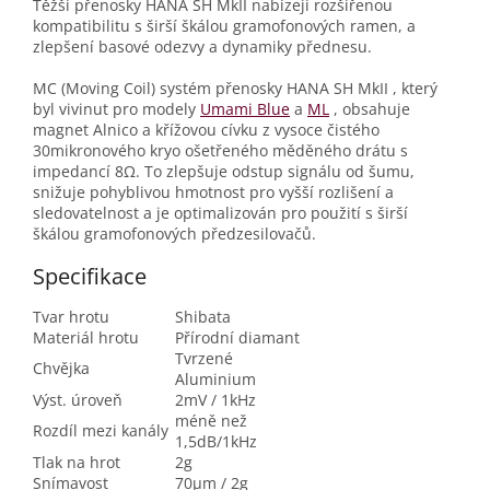
Těžší přenosky HANA SH MkII nabízejí rozšířenou
kompatibilitu s širší škálou gramofonových ramen, a
zlepšení basové odezvy a dynamiky přednesu.
MC (Moving Coil) systém přenosky HANA SH MkII , který
byl vivinut pro modely
Umami Blue
a
ML
, obsahuje
magnet Alnico a křížovou cívku z vysoce čistého
30mikronového kryo ošetřeného měděného drátu s
impedancí 8Ω. To zlepšuje odstup signálu od šumu,
snižuje pohyblivou hmotnost pro vyšší rozlišení a
sledovatelnost a je optimalizován pro použití s širší
škálou gramofonových předzesilovačů.
Specifikace
Tvar hrotu
Shibata
Materiál hrotu
Přírodní diamant
Tvrzené
Chvějka
Aluminium
Výst. úroveň
2mV / 1kHz
méně než
Rozdíl mezi kanály
1,5dB/1kHz
Tlak na hrot
2g
Snímavost
70μm / 2g