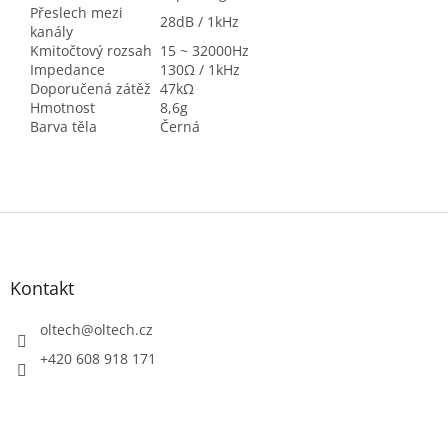
Přeslech mezi
28dB / 1kHz
kanály
Kmitočtový rozsah
15 ~ 32000Hz
Impedance
130Ω / 1kHz
Doporučená zátěž
47kΩ
Hmotnost
8,6g
Barva těla
Černá
Z
á
p
a
Kontakt
t
í
oltech
@
oltech.cz
+420 608 918 171