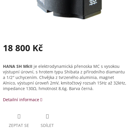
18 800 Kč
Měrná
cena:
HANA SH MkII
je elektrodynamická přenoska MC s vysokou
výstupní úrovní, s hrotem typu Shibata z přírodního diamantu
a 1/2″ uchycením. Chvějka z tvrzeného aluminia, magnet
Alnico, výstupní úroveň 2mV, kmitočtový rozsah 15Hz až 32kHz,
impedance 130Ω, hmotnost 8,6g. Barva černá.
Detailní informace
ZEPTAT SE
SDÍLET