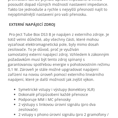
posoudit dopad různých možností nastavení impedance.
Takto lze jednoduše a rychle s nejvyšší přesností najít to
nejoptimálnější nastavení pro vaši přenosku.
EXTERNÍ NAPÁJECÍ ZDROJ
Pro-Ject Tube Box DS3 B je napájen z externího zdroje. Je
totiž velmi důležité, aby všechny části, které mohou
vyzařovat elektromagnetická pole, byly mimo dosah
zesilovače. To je důvod, proč je využíván
samostatný externí napájecí zdroj. Vzhledem k zákonným
požadavkům musí být tento zdroj spínaný s
garantovanou spotřebou energie v pohotovostním režimu
0,1 W. Zároveň je stále možné upgradovat napájení
zařízení na novou úroveň pomocí externího lineárního
napájení, které je další možností jak zvýšit výkon.
Symetrické vstupy i výstupy (konektory XLR)
Dokonalé přizpůsobení každé přenosce
Podporuje MM i MC přenosky
2 výstupy s linkovou úrovní signálu (pro dva
zesilovače)
2 vstupy s phono úrovní signálu (pro 2 gramofony /