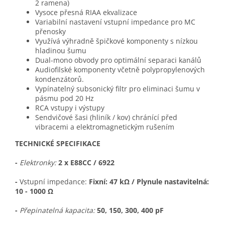
2 ramena)
Vysoce přesná RIAA ekvalizace
Variabilní nastavení vstupní impedance pro MC
přenosky
Využívá výhradně špičkové komponenty s nízkou
hladinou šumu
Dual-mono obvody pro optimální separaci kanálů
Audiofilské komponenty včetně polypropylenových
kondenzátorů.
Vypínatelný subsonický filtr pro eliminaci šumu v
pásmu pod 20 Hz
RCA vstupy i výstupy
Sendvičové šasi (hliník / kov) chránící před
vibracemi a elektromagnetickým rušením
TECHNICKÉ SPECIFIKACE
-
Elektronky
:
2 x E88CC / 6922
-
Vstupní impedance:
Fixní: 47 kΩ / Plynule nastavitelná:
10 - 1000 Ω
-
Přepinatelná kapacita:
50, 150, 300, 400 pF