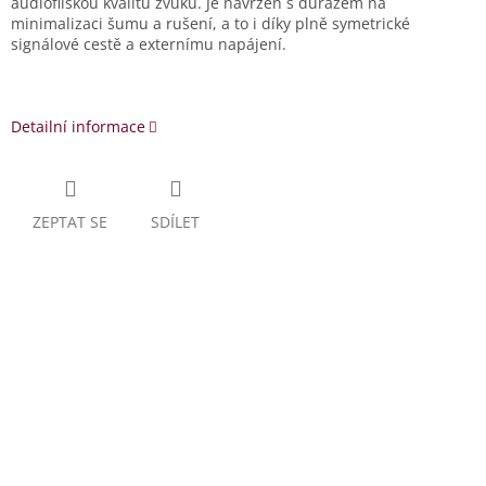
audiofilskou kvalitu zvuku. Je navržen s důrazem na
minimalizaci šumu a rušení, a to i díky plně symetrické
signálové cestě a externímu napájení.
Detailní informace
ZEPTAT SE
SDÍLET