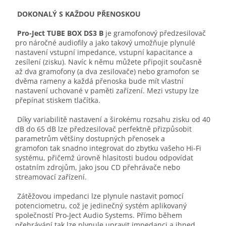
DOKONALÝ S KAŽDOU PŘENOSKOU
Pro-Ject TUBE BOX DS3 B
je gramofonový předzesilovač
pro náročné audiofily a jako takový umožňuje plynulé
nastavení vstupní impedance, vstupní kapacitance a
zesílení (zisku). Navíc k němu můžete připojit současně
až dva gramofony (a dva zesilovače) nebo gramofon se
dvěma rameny a každá přenoska bude mít vlastní
nastavení uchované v paměti zařízení. Mezi vstupy lze
přepínat stiskem tlačítka.
Díky variabilitě nastavení a širokému rozsahu zisku od 40
dB do 65 dB lze předzesilovač perfektně přizpůsobit
parametrům většiny dostupných přenosek a
gramofon tak snadno integrovat do zbytku vašeho Hi-Fi
systému, přičemž úrovně hlasitosti budou odpovídat
ostatním zdrojům, jako jsou CD přehrávače nebo
streamovací zařízení.
Zátěžovou impedanci lze plynule nastavit pomocí
potenciometru, což je jedinečný systém aplikovaný
společností Pro-Ject Audio Systems. Přímo během
přehrávání tak lze plynule upravit impedanci a ihned