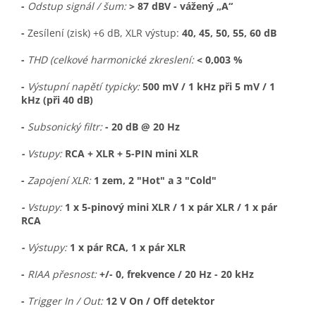
-
Odstup signál / šum:
> 87 dBV - vážený „A“
-
Zesílení (zisk) +6 dB, XLR výstup:
40, 45, 50, 55, 60 dB
-
THD (celkové harmonické zkreslení:
< 0,003 %
-
Výstupní napětí typicky:
500 mV / 1 kHz při 5 mV / 1
kHz (při 40 dB)
-
Subsonický filtr:
- 20 dB @ 20 Hz
-
Vstupy:
RCA + XLR + 5-PIN mini XLR
-
Zapojení XLR:
1 zem, 2 "Hot" a 3 "Cold"
-
Vstupy:
1 x 5-pinový mini XLR / 1 x pár XLR / 1 x pár
RCA
-
Výstupy:
1 x pár RCA, 1 x pár XLR
-
RIAA přesnost:
+/- 0, frekvence / 20 Hz - 20 kHz
-
Trigger In / Out:
12 V On / Off detektor