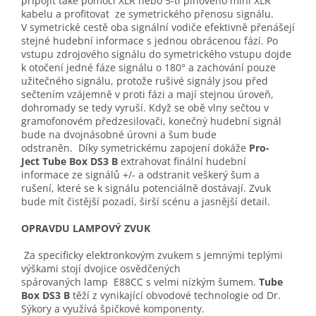
připojit také pomocí XLR nebo 5-ti pinového mini XLR
kabelu a profitovat ze symetrického přenosu signálu.
V symetrické cestě oba signální vodiče efektivně přenášejí
stejné hudební informace s jednou obrácenou fází. Po
vstupu zdrojového signálu do symetrického vstupu dojde
k otočení jedné fáze signálu o 180° a zachování pouze
užitečného signálu, protože rušivé signály jsou před
sečtením vzájemně v proti fázi a mají stejnou úroveň,
dohromady se tedy vyruší. Když se obě vlny sečtou v
gramofonovém předzesilovači, konečný hudební signál
bude na dvojnásobné úrovni a šum bude
odstraněn. Díky symetrickému zapojení dokáže
Pro-
Ject Tube Box DS3 B
extrahovat finální hudební
informace ze signálů +/- a odstranit veškerý šum a
rušení, které se k signálu potenciálně dostávají. Zvuk
bude mít čistější pozadí, širší scénu a jasnější detail.
OPRAVDU LAMPOVÝ ZVUK
Za specificky elektronkovým zvukem s jemnými teplými
výškami stojí dvojice osvědčených
spárovaných lamp E88CC s velmi nízkým šumem.
Tube
Box DS3 B
těží z vynikající obvodové technologie od Dr.
Sýkory a využívá špičkové komponenty.