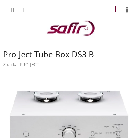
Přejít
NÁKUP
na
obsah
KOŠÍK
Pro-Ject Tube Box DS3 B
Značka:
PRO-JECT