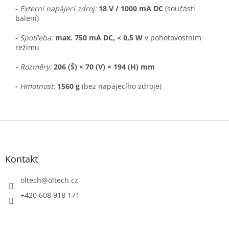
-
Externí napájecí zdroj:
18 V / 1000 mA DC
(součástí
balení)
-
Spotřeba:
max. 750 mA DC, < 0,5 W
v pohotovostním
režimu
-
Rozměry:
206 (Š) × 70 (V) × 194 (H) mm
-
Hmotnost:
1560 g
(bez napájecího zdroje)
Z
á
p
a
Kontakt
t
í
oltech
@
oltech.cz
+420 608 918 171