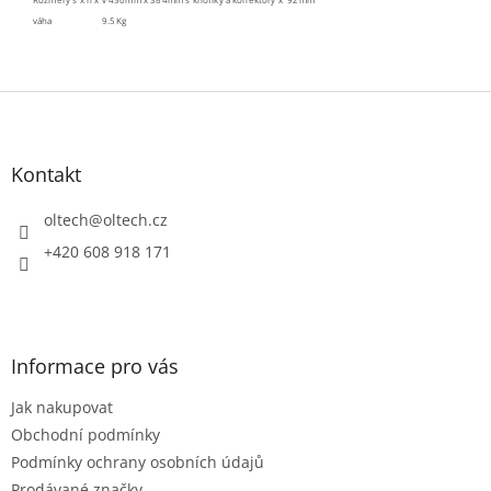
váha 9.5Kg
Z
á
p
a
Kontakt
t
í
oltech
@
oltech.cz
+420 608 918 171
Informace pro vás
Jak nakupovat
Obchodní podmínky
Podmínky ochrany osobních údajů
Prodávané značky