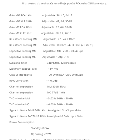
filtr. Výstup do zesilovače umožňuje použít RCA nebo XLR konektory.
Gain MM RCA 1KHz Adjustable 36, 40, 44dB
Gain MM XLR 1KHz Adjustable 42, 46, 50dB
Gain MC RCA 1KHz Adjustable 62, 66, 70dB
Gain MC XLR 1KHz Adjustable 68, 72, 76dB
Resistance loading MM Adjustable 2.5, 47 K Ohm
Resistance loading MC Adjustable 10 Ohm - 47 K Ohm (21 steps)
Capacitive loading MM Adjustable 100, 200, 300, 400pF
Capacitive loading MC Adjustable 100pF, 1nF
Subsonic filter -3dB/12Hz, 12dB/octave
Maximum output level 11V rms
Output impedance 100 Ohm RCA / 200 Ohm XLR
RIAA Correction +/- 0.2dB
Channel separation MM 80dB 1kHz
Channel separation MC 77dB 1kHz
THD + Noise MM <0.02% 20Hz - 20kHz
THD + Noise MC <0.03% 20Hz - 20kHz
Signal to Noise MM 85dB 1KHz A-weighted 5mV input Gain
Signal to Noise MC 76dB 1KHz A-weighted 0.5mV input Gain
Power Consumption
Standby <0.5W
Operating <20W
Rozměry š x h x v 430mm x 384mm s knofíky a konektory x 92mm