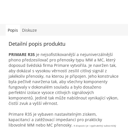
Popis
Diskuze
Detailní popis produktu
PRIMARE R35
je nejsofistikovanější a nejuniverzálnější
phono předzesilovač pro přenosky typu MM a MC, který
doposud švédská firma Primare vytvořila. Je navržen tak,
aby dokázal s vysokou věrností zesílil citlivý signál z
jakékoliv přenosky, na kterou je připojen. Jeho k
onstrukce
byla pečlivě navržena tak, aby všechny komponenty
fungovaly v dokonalém souladu a bylo dosaženo
perfektní izolace vysoce citlivých signálových
komponentů. Jedině tak může nabídnout vynikající výkon,
čistší zvuk a vyšší věrnost.
Primare R35 je vybaven nastavitelným ziskem,
kapacitancí a zatěžovací impedancí pro prakticky
libovolné MM nebo MC přenosky.
K dispozici je i vypínatelný subsonický