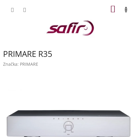
Přejít
NÁKUP
na
obsah
KOŠÍK
PRIMARE R35
Značka:
PRIMARE