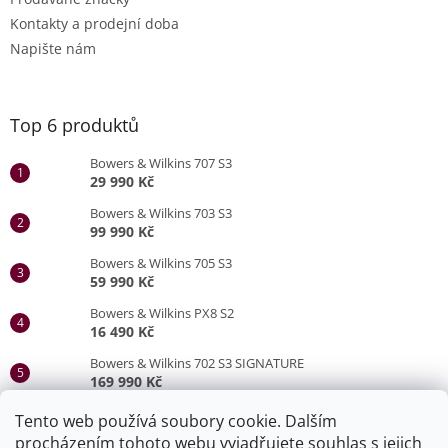
Kontakty a prodejní doba
Napište nám
Top 6 produktů
Bowers & Wilkins 707 S3
29 990 Kč
Bowers & Wilkins 703 S3
99 990 Kč
Bowers & Wilkins 705 S3
59 990 Kč
Bowers & Wilkins PX8 S2
16 490 Kč
Bowers & Wilkins 702 S3 SIGNATURE
169 990 Kč
Bowers & Wilkins 705 S3 SIGNATURE
Tento web používá soubory cookie. Dalším
79 990 Kč
procházením tohoto webu vyjadřujete souhlas s jejich