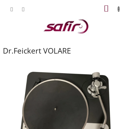
Přejít
NÁKUP
na
obsah
KOŠÍK
Dr.Feickert VOLARE