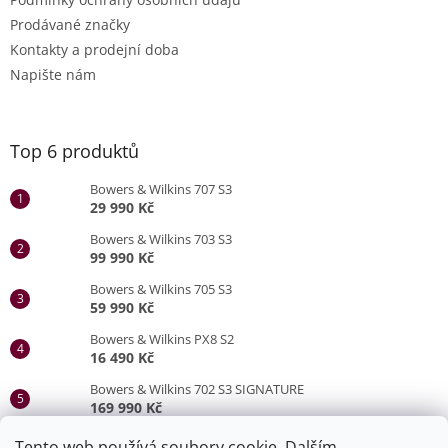
Prodávané značky
Kontakty a prodejní doba
Napište nám
Top 6 produktů
Bowers & Wilkins 707 S3
29 990 Kč
Bowers & Wilkins 703 S3
99 990 Kč
Bowers & Wilkins 705 S3
59 990 Kč
Bowers & Wilkins PX8 S2
16 490 Kč
Bowers & Wilkins 702 S3 SIGNATURE
169 990 Kč
Bowers & Wilkins 705 S3 SIGNATURE
Tento web používá soubory cookie. Dalším