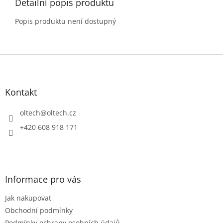
Detailní popis produktu
Popis produktu není dostupný
Z
á
p
a
Kontakt
t
í
oltech
@
oltech.cz
+420 608 918 171
Informace pro vás
Jak nakupovat
Obchodní podmínky
Podmínky ochrany osobních údajů