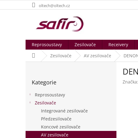
Přejít
oltech@oltech.cz
na
obsah
Reprosoustavy
Zesilovače
Receivery
Domů
Zesilovače
AV zesilovače
DENON
P
DEN
o
Přeskočit
s
Kategorie
Značka
kategorie
t
r
Reprosoustavy
a
Zesilovače
n
Integrované zesilovače
n
í
Předzesilovače
p
Koncové zesilovače
a
AV zesilovače