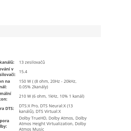
kanálů:
13 zesilovačů
ování v
15.4
ilovači:
on na
150 W ( (8 ohm, 20Hz - 20kHz,
nál:
0.05% 2kanály)
mální
210 W (6 ohm, 1kHz, 10% 1 kanál)
kon:
DTS:X Pro, DTS Neural:X (13
ra DTS:
kanálů), DTS Virtual:X
Dolby TrueHD, Dolby Atmos, Dolby
pora
Atmos Height Virtualization, Dolby
lby:
Atmos Music