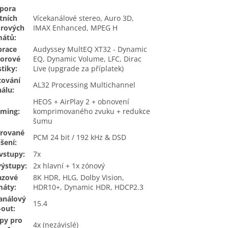
pora
tních
Vícekanálové stereo, Auro 3D,
orových
IMAX Enhanced, MPEG H
mátů:
brace
Audyssey MultEQ XT32 - Dynamic
torové
EQ, Dynamic Volume, LFC, Dirac
tiky:
Live (upgrade za příplatek)
cování
AL32 Processing Multichannel
nálu:
HEOS + AirPlay 2 + obnovení
aming:
komprimovaného zvuku + redukce
šumu
rované
PCM 24 bit / 192 kHz & DSD
išení:
vstupy:
7x
ýstupy:
2x hlavní + 1x zónový
azové
8K HDR, HLG, Dolby Vision,
máty:
HDR10+, Dynamic HDR, HDCP2.3
análový
15.4
-out:
py pro
4x (nezávislé)