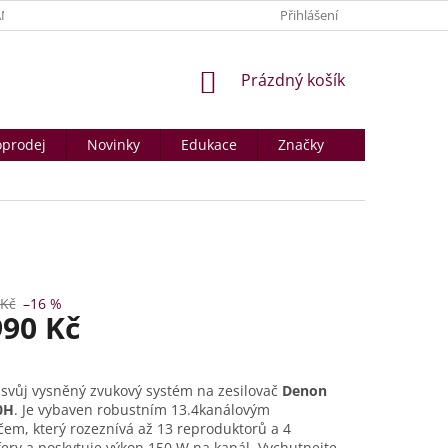
NY OSOBNÍCH ÚDAJŮ
PRODÁVANÉ ZNAČKY
Přihlášení
KONTAKTY A PROD
NÁKUPNÍ
Prázdný košík
KOŠÍK
prodej
Novinky
Edukace
Značky
 Kč
–16 %
990 Kč
svůj vysněný zvukový systém na zesilovač
Denon
0H
. Je vybaven robustním 13.4kanálovým
čem, který rozeznívá až 13 reproduktorů a 4
ry a poskytuje výkon 150 W na kanál. Vychutnejte