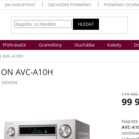
JAK NAKUPOVAT
OBCHODNÍ PODMÍNKY
PODMÍNKY OCHRA
HLEDAT
Přehrávače
Gramofony
Sluchátka
Kabely
Do
 AVC-A10H
ON AVC-A10H
:
DENON
119 990
99 
Měrná
cena:
Napojte 
AVC-A1
zesilova
subwoofe