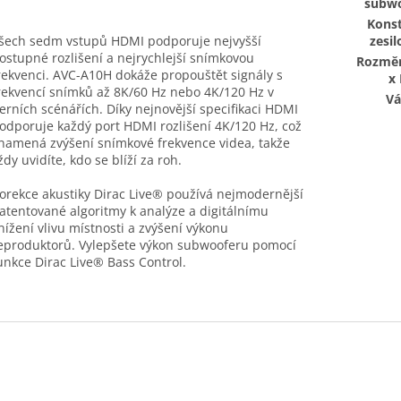
subwo
Kons
šech sedm vstupů HDMI podporuje nejvyšší
zesil
ostupné rozlišení a nejrychlejší snímkovou
Rozměr
rekvenci. AVC-A10H dokáže propouštět signály s
x 
rekvencí snímků až 8K/60 Hz nebo 4K/120 Hz v
Vá
erních scénářích. Díky nejnovější specifikaci HDMI
odporuje každý port HDMI rozlišení 4K/120 Hz, což
namená zvýšení snímkové frekvence videa, takže
ždy uvidíte, kdo se blíží za roh.
orekce akustiky Dirac Live® používá nejmodernější
atentované algoritmy k analýze a digitálnímu
nížení vlivu místnosti a zvýšení výkonu
eproduktorů. Vylepšete výkon subwooferu pomocí
unkce Dirac Live® Bass Control.