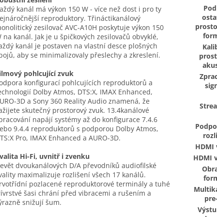
Pod
aždý kanál má výkon 150 W - více než dost i pro ty
osta
ejnáročnější reproduktory. Třináctikanálový
prost
onolitický zesilovač AVC-A10H poskytuje výkon 150
for
 na kanál. Jak je u špičkových zesilovačů obvyklé,
aždý kanál je postaven na vlastní desce plošných
Kali
pojů, aby se minimalizovaly přeslechy a zkreslení.
pros
akus
ilmový pohlcující zvuk
Zpra
odpora konfigurací pohlcujících reproduktorů a
sig
echnologií Dolby Atmos, DTS:X, IMAX Enhanced,
URO-3D a Sony 360 Reality Audio znamená, že
Stre
ažijete skutečný prostorový zvuk. 13.4kanálové
pracování napájí systémy až do konfigurace 7.4.6
Podpo
ebo 9.4.4 reproduktorů s podporou Dolby Atmos,
rozl
TS:X Pro, IMAX Enhanced a AURO-3D.
HDMI 
valita Hi-Fi, uvnitř i zvenku
HDMI v
evět dvoukanálových D/A převodníků audiofilské
Obr
vality maximalizuje rozlišení všech 17 kanálů.
for
rvotřídní pozlacené reproduktorové terminály a tuhé
Multik
řívrstvé šasi chrání před vibracemi a rušením a
pre
ýrazně snižují šum.
Výstu