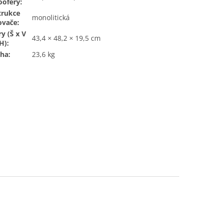
ofery:
trukce
monolitická
ovače:
y (Š x V
43,4 × 48,2 × 19,5 cm
H):
ha:
23,6 kg