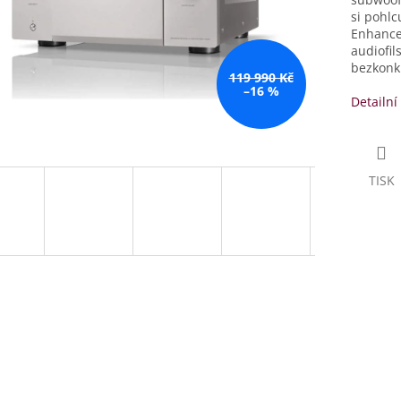
si pohlc
Enhance
audiofil
bezkonk
119 990 Kč
–16 %
Detailní
TISK