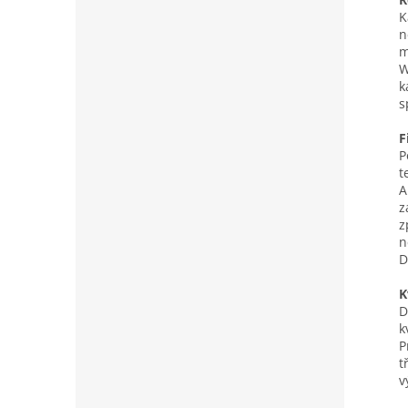
K
n
m
W
k
s
F
P
t
A
z
z
n
D
K
D
k
P
t
v