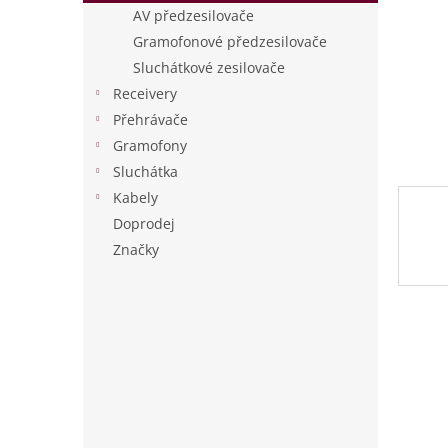
n
AV předzesilovače
e
Gramofonové předzesilovače
l
Sluchátkové zesilovače
Receivery
Přehrávače
Gramofony
Sluchátka
Kabely
Doprodej
Značky