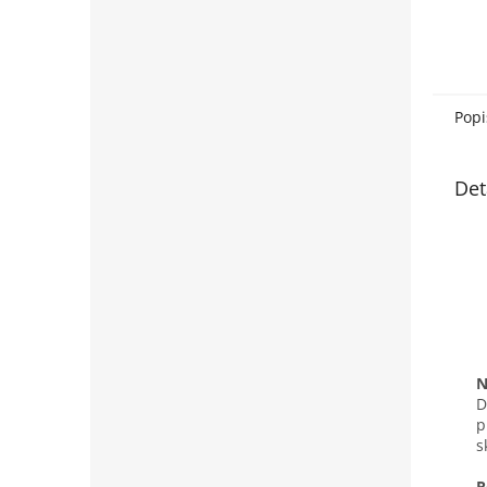
Popi
Det
N
D
p
s
R