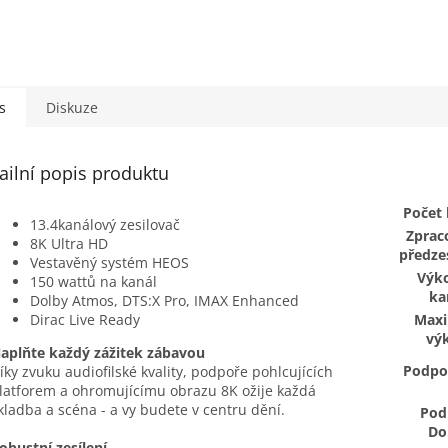
s
Diskuze
ailní popis produktu
Počet 
13.4kanálový zesilovač
Zprac
8K Ultra HD
předzes
Vestavěný systém HEOS
Výk
150 wattů na kanál
ka
Dolby Atmos, DTS:X Pro, IMAX Enhanced
Dirac Live Ready
Maxi
vý
aplňte každý zážitek zábavou
Podpo
íky zvuku audiofilské kvality, podpoře pohlcujících
latforem a ohromujícímu obrazu 8K ožije každá
kladba a scéna - a vy budete v centru dění.
Pod
Do
obustní zesílení